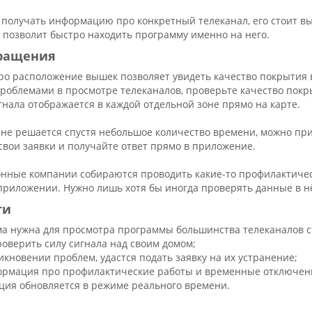
 получать информацию про конкретный телеканал, его стоит в
 позволит быстро находить программу именно на него.
бращения
о расположение вышек позволяет увидеть качество покрытия в 
роблемами в просмотре телеканалов, проверьте качество пок
гнала отображается в каждой отдельной зоне прямо на карте.
 не решается спустя небольшое количество времени, можно при
свои заявки и получайте ответ прямо в приложение.
онные компании собираются проводить какие-то профилактичес
 приложении. Нужно лишь хотя бы иногда проверять данные в н
ти
а нужна для просмотра программы большинства телеканалов с
оверить силу сигнала над своим домом;
икновении проблем, удастся подать заявку на их устранение;
ормация про профилактические работы и временные отключен
ия обновляется в режиме реального времени.