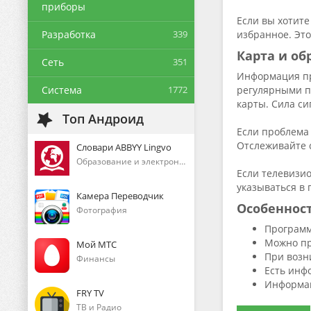
приборы
Если вы хотите
Разработка
339
избранное. Это
Карта и о
Сеть
351
Информация пр
Система
1772
регулярными п
карты. Сила си
Топ Андроид
Если проблема
Отслеживайте 
Словари ABBYY Lingvo
Образование и электронные книги
Если телевизи
указываться в
Камера Переводчик
Особеннос
Фотография
Программ
Можно пр
Мой МТС
При возн
Финансы
Есть инф
Информац
FRY TV
ТВ и Радио