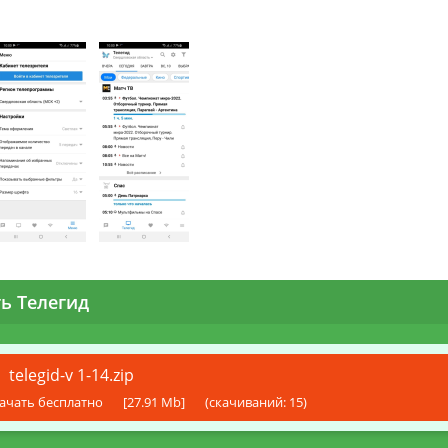
ь Телегид
telegid-v 1-14.zip
ачать бесплатно
[27.91 Mb]
(cкачиваний: 15)