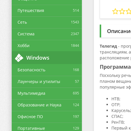
Путешествия
514
Сеть
1543
Описани
Система
2347
Хобби
1844
Телегид
- прог
трансляциям, 
Windows
расположение 
Программа
Безопасность
168
Поскольку речь
планом вещани
Лаунчеры и утилиты
57
популярные эф
Мультимедиа
695
НТВ;
ОТР;
Образование и Наука
124
Карусель
СПАС;
Офисное ПО
197
РенТВ;
Первый к
Портативные
129