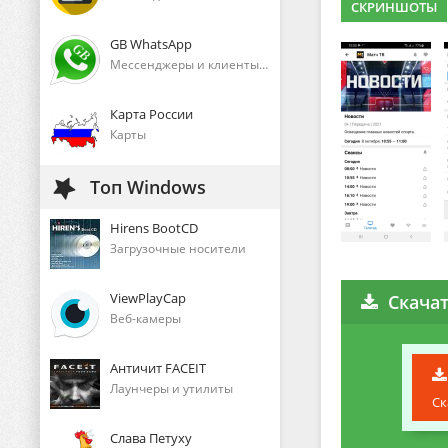
СКРИНШОТЫ
GB WhatsApp
Мессенджеры и клиенты голосового общения
Карта России
Карты
Топ Windows
Hirens BootCD
Загрузочные носители
ViewPlayCap
Скачат
Веб-камеры
Античит FACEIT
Лаунчеры и утилиты
Ск
Слава Петуху