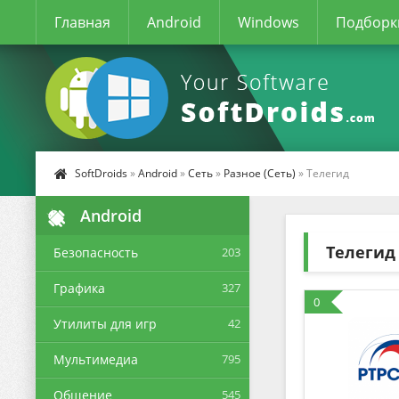
Главная
Android
Windows
Подборк
SoftDroids
»
Android
»
Сеть
»
Разное (Сеть)
» Телегид
Android
Телегид
Безопасность
203
Графика
327
0
Утилиты для игр
42
Мультимедиа
795
Общение
545