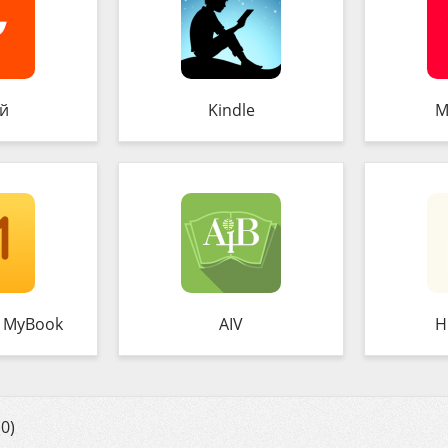
й
Kindle
М
 MyBook
AIV
H
0)