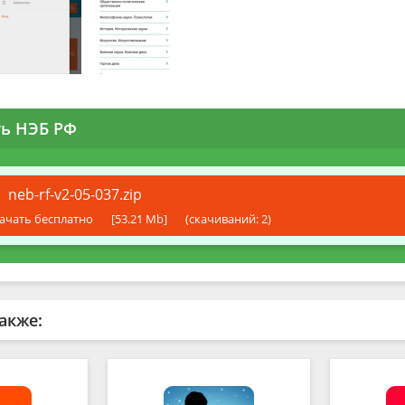
ть НЭБ РФ
neb-rf-v2-05-037.zip
ачать бесплатно
[53.21 Mb]
(cкачиваний: 2)
акже: