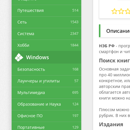
Путешествия
514
Сеть
1543
Описани
Система
2347
Хобби
1844
НЭБ РФ
- прог
смартфон и чи
Windows
Поиск книг
Основная задач
Безопасность
168
про 40 миллион
конкретное, и
Лаунчеры и утилиты
57
авторским прав
облагается авт
Мультимедиа
695
книги можно н
Образование и Наука
124
Плюсом можно 
рубрик. В них 
Офисное ПО
197
Издания
Портативные
129