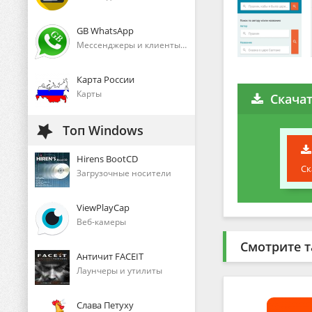
GB WhatsApp
Мессенджеры и клиенты голосового общения
Карта России
Карты
Скача
Топ Windows
Hirens BootCD
Ск
Загрузочные носители
ViewPlayCap
Веб-камеры
Смотрите т
Античит FACEIT
Лаунчеры и утилиты
Слава Петуху