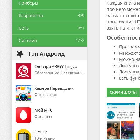
приборы
Каждая книга и
про него можно
Разработка
339
вариантах лит
приложение НЭ
Сеть
351
взять на чтени
Особеннос
Система
1772
Программ
Топ Андроид
Множеств
Можно на
Доступна
Словари ABBYY Lingvo
Доступна
Образование и электронные книги
Есть фун
Камера Переводчик
СКРИНШОТЫ
Фотография
Мой МТС
Финансы
FRY TV
ТВ и Радио