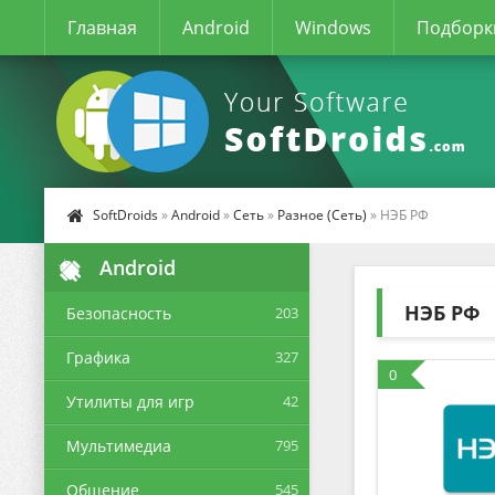
Главная
Android
Windows
Подборк
SoftDroids
»
Android
»
Сеть
»
Разное (Сеть)
» НЭБ РФ
Android
НЭБ РФ
Безопасность
203
Графика
327
0
Утилиты для игр
42
Мультимедиа
795
Общение
545