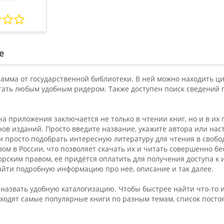
е
рамма от государственной библиотеки. В ней можно находить ци
тать любым удобным ридером. Также доступен поиск сведений 
а приложения заключается не только в чтении книг, но и в их
ов изданий. Просто введите название, укажите автора или нас
ли просто подобрать интересную литературу для чтения в сво
ом в России, что позволяет скачать их и читать совершенно бес
орским правом, её придётся оплатить для получения доступа 
айти подробную информацию про неё, описание и так далее.
назвать удобную каталогизацию. Чтобы быстрее найти что-то 
входят самые популярные книги по разным темам, список посто