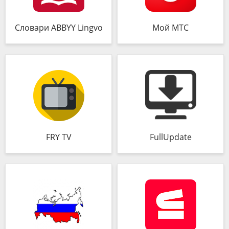
Словари ABBYY Lingvo
Мой МТС
FRY TV
FullUpdate