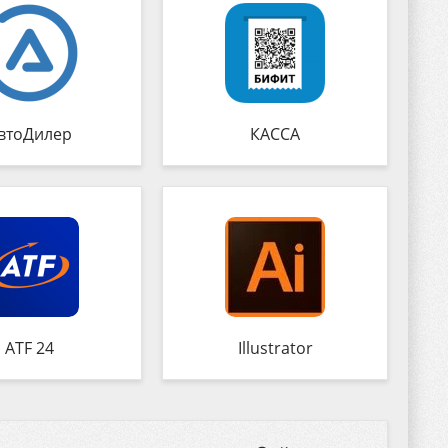
втоДилер
КАССА
ATF 24
Illustrator