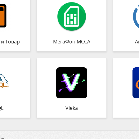
ги Товар
МегаФон MCCA
А
QL
Vieka