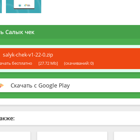
ь Салык чек
salyk-chek-v1-22-0.zip
ачать бесплатно
[27.72 Mb]
(cкачиваний: 0)
Скачать с Google Play
акже: