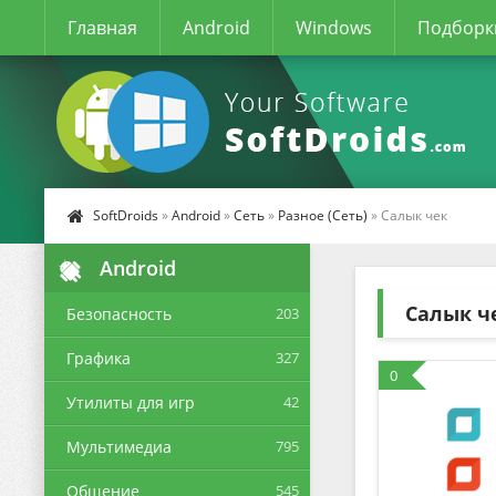
Главная
Android
Windows
Подборк
SoftDroids
»
Android
»
Сеть
»
Разное (Сеть)
» Салык чек
Android
Салык ч
Безопасность
203
Графика
327
0
Утилиты для игр
42
Мультимедиа
795
Общение
545