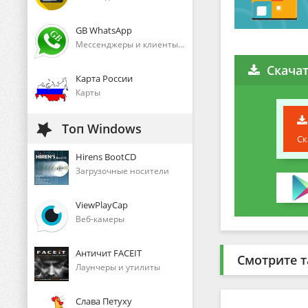
GB WhatsApp
Мессенджеры и клиенты голосового общения
Скачат
Карта России
Карты
Топ Windows
Ск
Hirens BootCD
Загрузочные носители
ViewPlayCap
Веб-камеры
Античит FACEIT
Смотрите т
Лаунчеры и утилиты
Слава Петуху