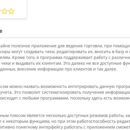
е
райне полезное приложение для ведения торговли, при помощи
сиры могут создавать чеки, редактировать их, вносить в базу и
телям. Кроме того, я программа поддерживает работу с разли
чеки и выдавать их клиентам. Это далеко не все доступные фу
 данных, внесение информации про клиентов и так далее.
сом можно назвать возможность интегрировать данную прогр
 учёта. Это позволит систематизировать получение информации
оисходит с любыми программами, поскольку здесь есть возможн
ым плюсом является несколько доступных режимов работы, как 
п к некоторым функциям, но при этом работоспособность редак
уитивно понятному интерфейсу работать с приложением сможет