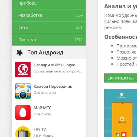
приборы
Анализ и 
Разработка
339
Помимо удобных
сильно повыша
Сеть
351
режиме.
Особеннос
Система
1772
Программ
Топ Андроид
Позволяет
Можно от
Простой 
Словари ABBYY Lingvo
Образование и электронные книги
СКРИНШОТЫ
Камера Переводчик
Фотография
Мой МТС
Финансы
FRY TV
ТВ и Радио