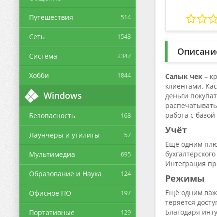
Путешествия
514
Сеть
1543
Описани
Система
2347
Хобби
1844
Салык чек
– к
клиентами. Кас
Windows
деньги покупа
распечатывать 
работа с базой
Безопасность
168
Учёт
Лаунчеры и утилиты
57
Ещё одним плю
бухгалтерского
Мультимедиа
695
Интеграция пр
Образование и Наука
124
Режимы
Ещё одним важн
Офисное ПО
197
теряется досту
Благодаря инт
Портативные
129