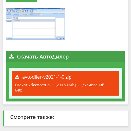
Скачать АвтоДилер
avtodiler-v2021-1-0.zip
Скачать бесплатно
[200.59 Mb]
(cкачиваний:
640)
Смотрите также: