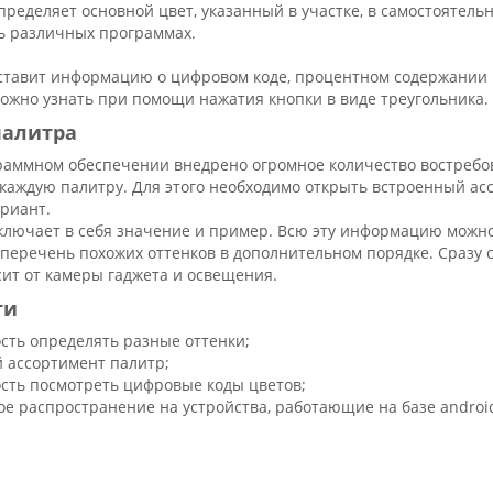
ределяет основной цвет, указанный в участке, в самостоятельн
ь различных программах.
ставит информацию о цифровом коде, процентном содержании 
жно узнать при помощи нажатия кнопки в виде треугольника.
палитра
раммном обеспечении внедрено огромное количество востребов
 каждую палитру. Для этого необходимо открыть встроенный ас
риант.
ключает в себя значение и пример. Всю эту информацию можно
перечень похожих оттенков в дополнительном порядке. Сразу с
ит от камеры гаджета и освещения.
ти
сть определять разные оттенки;
 ассортимент палитр;
сть посмотреть цифровые коды цветов;
ое распространение на устройства, работающие на базе androi