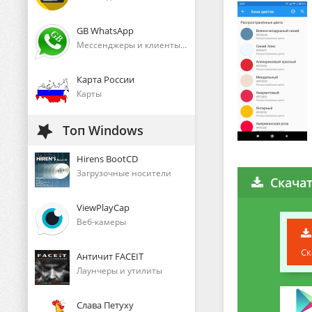
GB WhatsApp
Мессенджеры и клиенты голосового общения
Карта России
Карты
Топ Windows
Hirens BootCD
Загрузочные носители
Скачат
ViewPlayCap
Веб-камеры
Ск
Античит FACEIT
Лаунчеры и утилиты
Слава Петуху