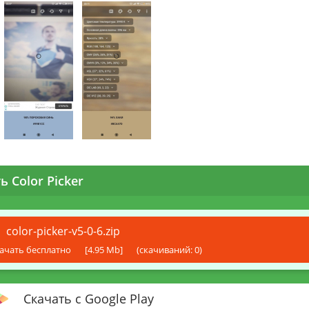
ь Color Picker
color-picker-v5-0-6.zip
ачать бесплатно
[4.95 Mb]
(cкачиваний: 0)
Скачать с Google Play