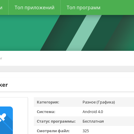
и
Топ приложений
Топ программ
er
ker
Категория:
Разное (Графика)
Система:
Android 4.0
Статус программы:
Бесплатная
Смотрели файл:
325