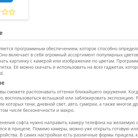
е
ляется программным обеспечением, которое способно определ
Оно включает в себя огромный ассортимент популярных цветовы
ать картинку с камерой или изображение по цветам. Программ
етка. Её можно скачать и использовать на всех гаджетах, кот
d.
ие
 вы сможете распознавать оттенки ближайшего окружения. Когд
го, воспользоваться вспышкой или заблокировать экспозицию. 
ле которых тени, дневной свет, авто, сумерки, а также многое 
 том числе бесконечности и макро.
енения софта нужно направить камеру телефона на желаемую о
ался в прицеле. Помимо камеры, можно уже открыть готовую ил
ройства. В самих настройках есть различные формы прицела, к 