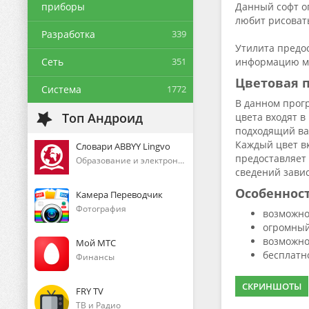
приборы
Данный софт оп
любит рисоват
Разработка
339
Утилита предо
Сеть
351
информацию мо
Цветовая 
Система
1772
В данном прог
Топ Андроид
цвета входят в
подходящий ва
Каждый цвет в
Словари ABBYY Lingvo
предоставляет 
Образование и электронные книги
сведений завис
Особеннос
Камера Переводчик
Фотография
возможно
огромный
возможно
Мой МТС
бесплатн
Финансы
СКРИНШОТЫ
FRY TV
ТВ и Радио