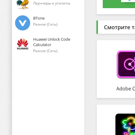
Лаунчеры и утилиты
ВТопе
Разное (Сеть)
Смотрите т
Huawei Unlock Code
Calculator
Разное (Сеть)
Adobe C