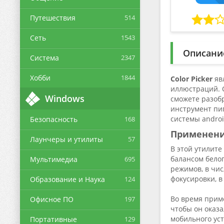
Путешествия
514
Сеть
1543
Описани
Система
2347
Хобби
1844
Color Picker
яв
иллюстраций. 
Windows
сможете разобр
инструмент пип
системы androi
Безопасность
168
Применен
Лаунчеры и утилиты
57
В этой утилите
балансом бело
Мультимедиа
695
режимов, в чис
фокусировки, в
Образование и Наука
124
Во время прим
Офисное ПО
197
чтобы он оказ
мобильного уст
Портативные
129