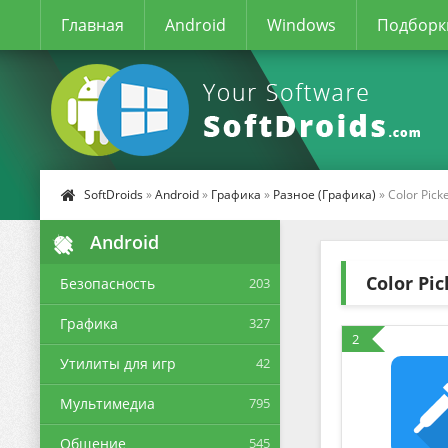
Главная
Android
Windows
Подборк
SoftDroids
»
Android
»
Графика
»
Разное (Графика)
» Color Pick
Android
Color Pic
Безопасность
203
Графика
327
2
Утилиты для игр
42
Мультимедиа
795
Общение
545