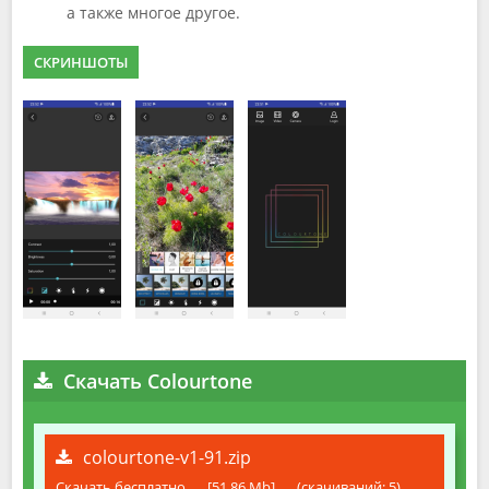
а также многое другое.
СКРИНШОТЫ
Скачать Colourtone
colourtone-v1-91.zip
Скачать бесплатно
[51.86 Mb]
(cкачиваний: 5)