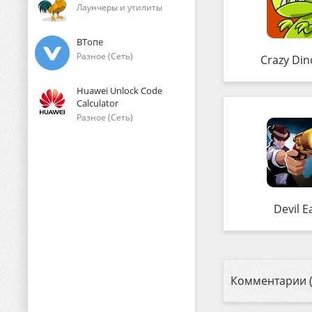
Лаунчеры и утилиты
ВТопе
Разное (Сеть)
Crazy Din
Huawei Unlock Code
Calculator
Разное (Сеть)
Devil E
Комментарии (