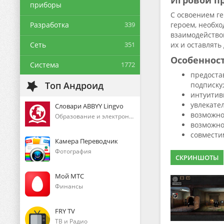
Игровой п
приборы
С освоением ге
Разработка
339
героем, необхо
взаимодействов
Сеть
351
их и оставлять
Особеннос
Система
1772
предоста
Топ Андроид
подписку
интуитив
увлекате
Словари ABBYY Lingvo
возможно
Образование и электронные книги
возможно
совмести
Камера Переводчик
Фотография
СКРИНШОТЫ
Мой МТС
Финансы
FRY TV
ТВ и Радио