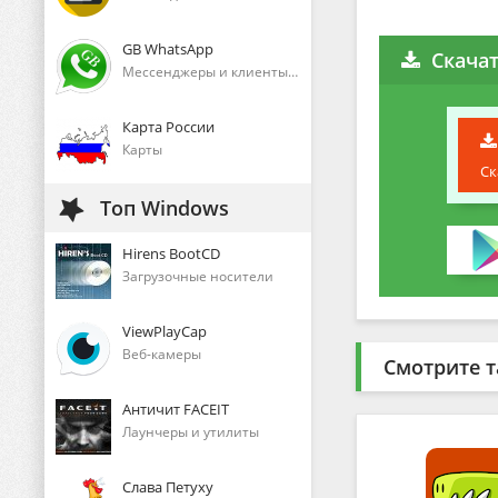
GB WhatsApp
Скачат
Мессенджеры и клиенты голосового общения
Карта России
Карты
Ск
Топ Windows
Hirens BootCD
Загрузочные носители
ViewPlayCap
Веб-камеры
Смотрите т
Античит FACEIT
Лаунчеры и утилиты
Слава Петуху