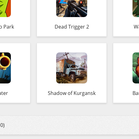
o Park
Dead Trigger 2
Wa
ater
Shadow of Kurgansk
Ba
0)