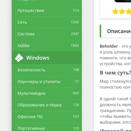
Путешествия
514
Сеть
1543
Описани
Система
2347
Хобби
1844
Beholder
- это
в роль шпиона.
Windows
помните, что в
устройства, ко
Безопасность
168
В чем суть
Мир столкнулс
Лаунчеры и утилиты
57
полностью кон
Мультимедиа
695
В одной такой
должность явля
Образование и Наука
124
гражданами. Пр
чтобы выявить 
Офисное ПО
197
выборами, кото
Портативные
129