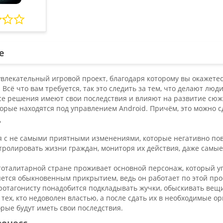
е
 увлекательный игровой проект, благодаря которому вы окажете
 Всё что вам требуется, так это следить за тем, что делают люд
се решения имеют свои последствия и влияют на развитие сюж
торые находятся под управлением Аndroid. Причём, это можно 
?
я с не самыми приятными изменениями, которые негативно по
тролировать жизни граждан, мониторя их действия, даже самы
 тоталитарной стране проживает основной персонаж, который у
ется обыкновенным прикрытием, ведь он работает по этой проф
отагонисту понадобится подкладывать жучки, обыскивать вещи 
тех, кто недоволен властью, а после сдать их в необходимые о
рые будут иметь свои последствия.