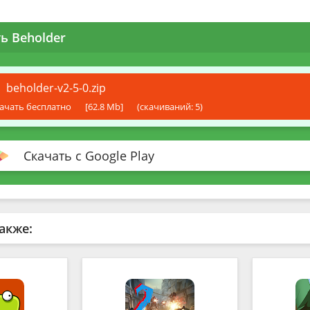
ь Beholder
beholder-v2-5-0.zip
ачать бесплатно
[62.8 Mb]
(cкачиваний: 5)
Скачать с Google Play
акже: