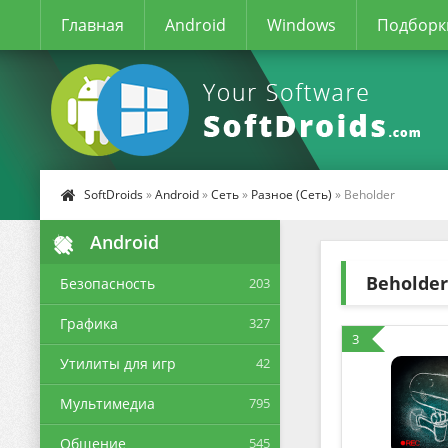
Главная
Android
Windows
Подборк
SoftDroids
»
Android
»
Сеть
»
Разное (Сеть)
» Beholder
Android
Beholder
Безопасность
203
Графика
327
3
Утилиты для игр
42
Мультимедиа
795
Общение
545