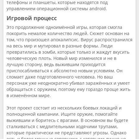
телефоны и планшеты, которые находятся под
управлением операционной системы android.
Игровой процесс
Это продолжение одноимённой игры, которая смогла
покорить немалое количество людей. Сюжет основан на
том, что произошел апокалипсис. Вирус распространился
на весь мир и мутировал в разные формы. Люди
превратились в зомби, которые только и жаждут вкусить
человеческую плоть. Новый мир изменился и не в
лучшую сторону, ведь выжившим приходится
приспосабливаться к абсолютно новым условиям. Он
сломает даже подготовленного человека. Но ваш
персонаж уже неоднократно убивал заражённых и умеет
обращаться с оружием, поэтому ему гораздо проще жить
в изменённом мире.
Этот проект состоит из нескольких боевых локаций и
полноценной кампании. Ищите оружие, помогайте
выжившим и боритесь с врагами. В основном вы будете
сталкиваться с медлительными ходячими трупами,
которые практически не представляют угрозы. Однако
есть и более мощные соперники, с которыми лучше не