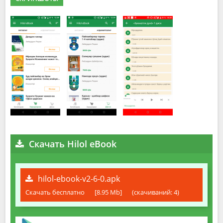
Скачать Hilol eBook
hilol-ebook-v2-6-0.apk
Скачать бесплатно
[8.95 Mb]
(cкачиваний: 4)