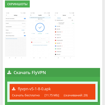
СКРИНШОТЫ
Скачать FlyVPN
flyvpn-v5-1-8-0.apk
Скачать бесплатно
[11.75 Mb]
(cкачиваний: 29)