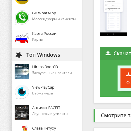
GB WhatsApp
Мессенджеры и клиенты голосового общения
Карта России
Карты
Скача
Топ Windows
Hirens BootCD
Загрузочные носители
Ск
ViewPlayCap
Веб-камеры
Античит FACEIT
Лаунчеры и утилиты
Смотрите т
Слава Петуху