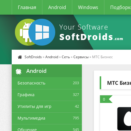
Главная
Android
Windows
Подборк
SoftDroids
»
Android
»
Сеть
»
Сервисы
» МТС Бизнес
Android
МТС Биз
Безопасность
203
Графика
327
0
Утилиты для игр
42
Мультимедиа
795
Общение
545