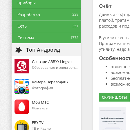
приборы
Счёт
Разработка
339
Данный софт дл
платой, трата
Сеть
351
расходов и под
Система
1772
В утилите ест
Программа поз
Топ Андроид
утилиту, надо 
Особеннос
Словари ABBYY Lingvo
отличное
Образование и электронные книги
возможно
бесплатн
Камера Переводчик
возможнос
Фотография
СКРИНШОТЫ
Мой МТС
Финансы
FRY TV
ТВ и Радио