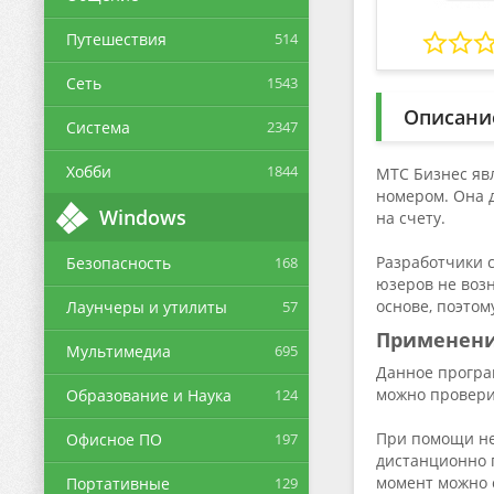
Путешествия
514
Сеть
1543
Описани
Система
2347
Хобби
1844
МТС Бизнес яв
номером. Она 
Windows
на счету.
Разработчики 
Безопасность
168
юзеров не возн
основе, поэтом
Лаунчеры и утилиты
57
Применен
Мультимедиа
695
Данное програ
можно проверит
Образование и Наука
124
При помощи не
Офисное ПО
197
дистанционно п
момент можно с
Портативные
129