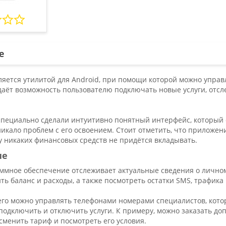
е
ляется утилитой для Android, при помощи которой можно упр
даёт возможность пользователю подключать новые услуги, отсл
специально сделали интуитивно понятный интерфейс, который о
икало проблем с его освоением. Стоит отметить, что приложе
у никаких финансовых средств не придётся вкладывать.
ие
ммное обеспечение отслеживает актуальные сведения о лично
ь баланс и расходы, а также посмотреть остатки SMS, трафика
го можно управлять телефонами номерами специалистов, котор
одключить и отключить услуги. К примеру, можно заказать доп
менить тариф и посмотреть его условия.