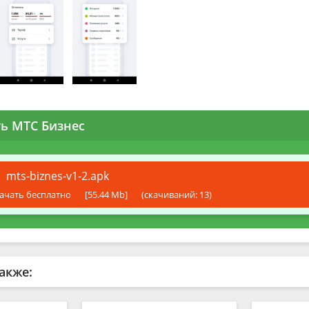
ть МТС Бизнес
mts-biznes-v1-2.apk
ачать бесплатно
[55.44 Mb]
(cкачиваний: 13)
акже: