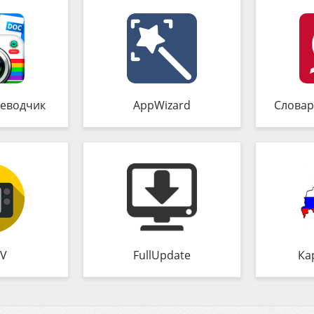
еводчик
AppWizard
Словар
TV
FullUpdate
Ка