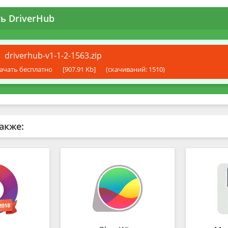
ь DriverHub
driverhub-v1-1-2-1563.zip
ачать бесплатно
[907.91 Kb]
(cкачиваний: 1510)
акже: