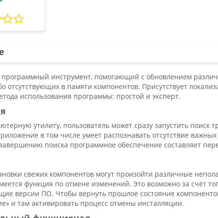
е
то программный инструмент, помогающий с обновлением различ
бо отсутствующих в памяти компонентов. Присутствует локализ
етода использования программы: простой и эксперт.
ия
ютерную утилиту, пользователь может сразу запустить поиск 
 приложение в том числе умеет распознавать отсутствие важны
 завершению поиска программное обеспечение составляет пере
тановки свежих компонентов могут произойти различные непола
меется функция по отмене изменений. Это возможно за счёт то
ущие версии ПО. Чтобы вернуть прошлое состояние компонентов
ие» и там активировать процесс отмены инсталляции.