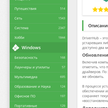
Путешествия
514
Сеть
1543
Описани
Система
2347
Хобби
1844
DriverHub – э
устаревших ли
Windows
доступно два м
Обновлен
Безопасность
168
Включив компь
отметить, что
Лаунчеры и утилиты
57
драйверов. По
же обновить.
Мультимедиа
695
В процессе ус
Образование и Наука
124
обеспечении и
сохраняет тек
Офисное ПО
197
«восстановлен
Портативные
129