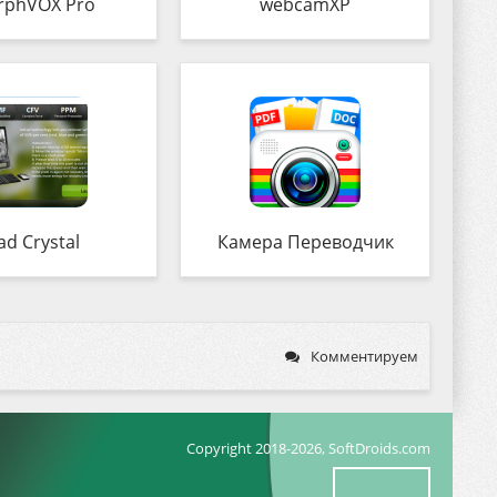
rphVOX Pro
webcamXP
ad Crystal
Камера Переводчик
Комментируем
Copyright 2018-2026, SoftDroids.com