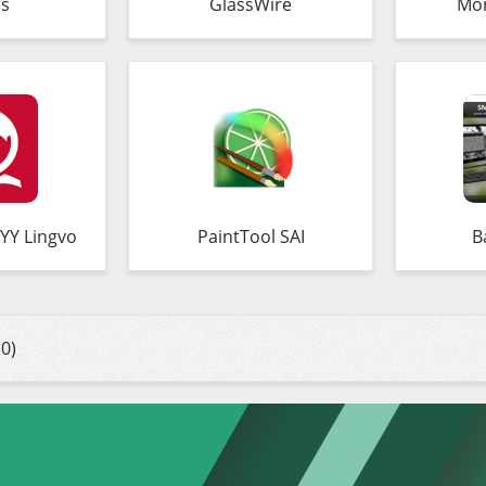
s
GlassWire
Mo
YY Lingvo
PaintTool SAI
B
0)