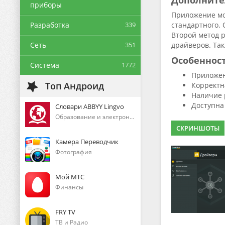
Дополните
приборы
Приложение мо
Разработка
339
стандартного. 
Второй метод 
Сеть
351
драйверов. Так
Особеннос
Система
1772
Приложен
Топ Андроид
Корректн
Наличие 
Доступна 
Словари ABBYY Lingvo
Образование и электронные книги
СКРИНШОТЫ
Камера Переводчик
Фотография
Мой МТС
Финансы
FRY TV
ТВ и Радио