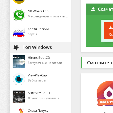
Скачат
GB WhatsApp
Мессенджеры и клиенты голосового общения
Карта России
Карты
Ск
Топ Windows
Hirens BootCD
Смотрите т
Загрузочные носители
ViewPlayCap
Веб-камеры
Античит FACEIT
Лаунчеры и утилиты
Слава Петуху