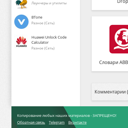
Drop
Лаунчеры и утилиты
ВТопе
Разное (Сеть)
Huawei Unlock Code
Calculator
Разное (Сеть)
Словари ABB
Комментарии (
Копирование любых наших материалов - ЗАПРЕЩЕНО!
Обратная связь
Telegram
Вконтакте