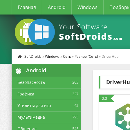
Главная
Android
Windows
Подборк
SoftDroids
»
Windows
»
Сеть
»
Разное (Сеть)
» DriverHub
Android
DriverH
Безопасность
203
Графика
327
2.8
Утилиты для игр
42
Мультимедиа
795
Общение
545