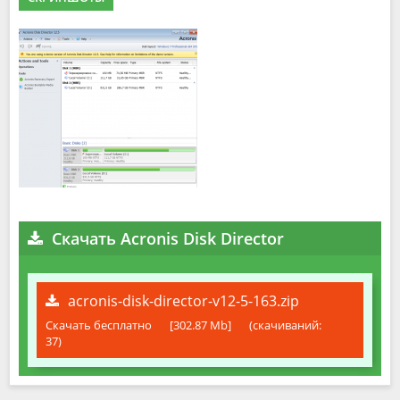
Скачать Acronis Disk Director
acronis-disk-director-v12-5-163.zip
Скачать бесплатно
[302.87 Mb]
(cкачиваний:
37)