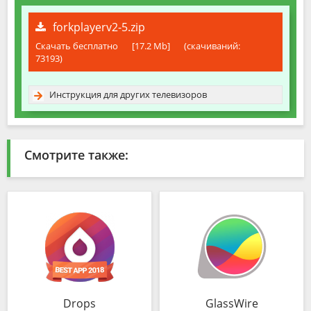
forkplayerv2-5.zip
Скачать бесплатно
[17.2 Mb]
(cкачиваний:
73193)
Инструкция для других телевизоров
Смотрите также:
Drops
GlassWire