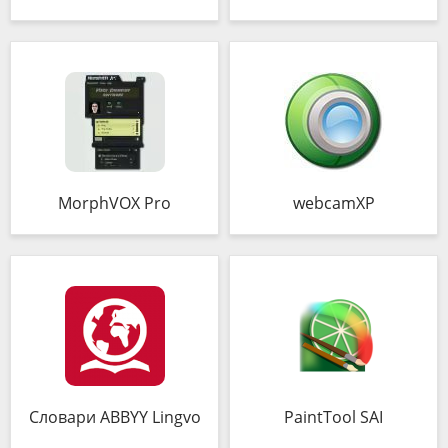
MorphVOX Pro
webcamXP
Словари ABBYY Lingvo
PaintTool SAI