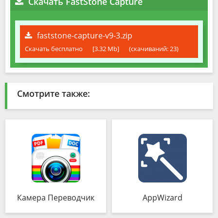
Скачать FastStone Capture
faststone-capture-v9-3.zip
Скачать бесплатно
[3.32 Mb]
(cкачиваний: 23)
Смотрите также:
Камера Переводчик
AppWizard