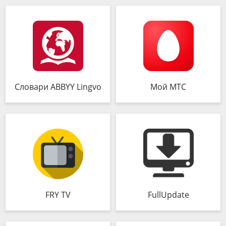
Словари ABBYY Lingvo
Мой МТС
FRY TV
FullUpdate