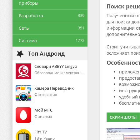
приборы
Поиск реш
Разработка
339
Полученный от
для поиска до
Сеть
351
информации от 
дополнительно
Система
1772
Стоит учитыват
Топ Андроид
осложняет пои
Особеннос
Словари ABBYY Lingvo
приложен
Образование и электронные книги
предоста
возможно
Камера Переводчик
инструкц
Фотография
удобный 
бесплатна
Мой МТС
Финансы
СКРИНШОТЫ
FRY TV
ТВ и Радио