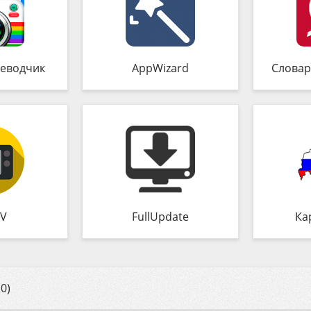
еводчик
AppWizard
Словар
TV
FullUpdate
Ка
0)