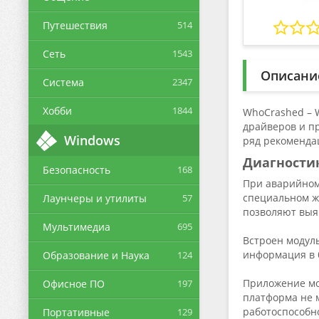
Путешествия
514
Сеть
1543
Описани
Система
2347
Хобби
1844
WhoCrashed – 
драйверов и п
Windows
ряд рекоменда
Диагности
Безопасность
168
При аварийном
специальном жу
Лаунчеры и утилиты
57
позволяют выя
Мультимедиа
695
Встроен модуль
информация в 
Образование и Наука
124
Приложение мож
Офисное ПО
197
платформа не 
работоспособн
Портативные
129