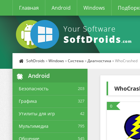
Главная
Android
Windows
Подборк
SoftDroids
»
Windows
»
Система
»
Диагностика
» WhoCrashed
Android
WhoCras
Безопасность
203
Графика
327
0
Утилиты для игр
42
Мультимедиа
795
Общение
545