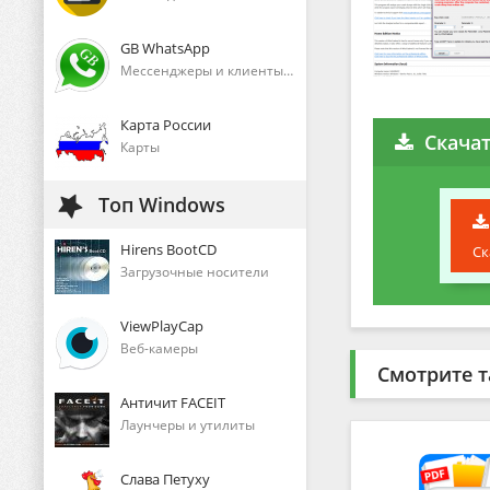
GB WhatsApp
Мессенджеры и клиенты голосового общения
Карта России
Скача
Карты
Топ Windows
Hirens BootCD
Ск
Загрузочные носители
ViewPlayCap
Веб-камеры
Смотрите т
Античит FACEIT
Лаунчеры и утилиты
Слава Петуху