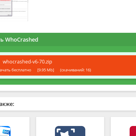
ть WhoCrashed
whocrashed-v6-70.zip
ачать бесплатно
[9.95 Mb]
(cкачиваний: 16)
акже: