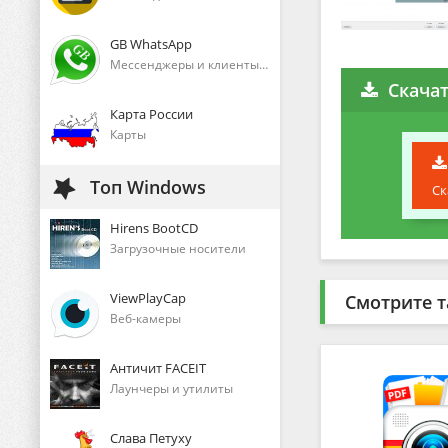
GB WhatsApp
Мессенджеры и клиенты голосового общения
Скачат
Карта России
Карты
Топ Windows
Ск
Hirens BootCD
Загрузочные носители
ViewPlayCap
Смотрите т
Веб-камеры
Античит FACEIT
Лаунчеры и утилиты
Слава Петуху