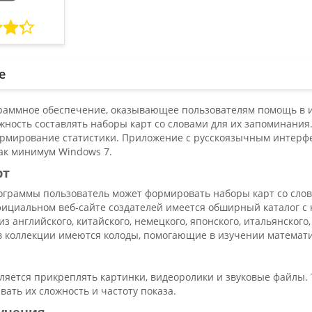
е
ограммное обеспечение, оказывающее пользователям помощь в 
жность составлять наборы карт со словами для их запоминания
ормирование статистики. Приложение с русскоязычным интерфе
ак минимум Windows 7.
рт
граммы пользователь может формировать наборы карт со слова
фициальном веб-сайте создателей имеется обширный каталог с 
из английского, китайского, немецкого, японского, итальянского
в коллекции имеются колоды, помогающие в изучении математик
оляется прикреплять картинки, видеоролики и звуковые файлы.
вать их сложность и частоту показа.