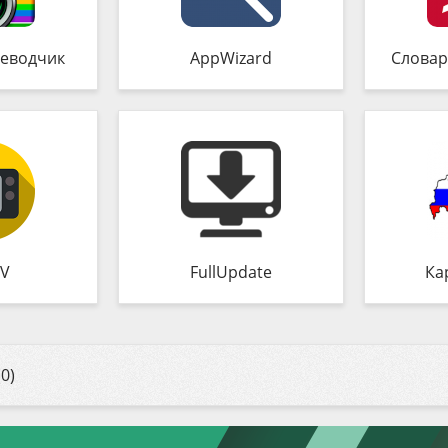
еводчик
AppWizard
Словар
TV
FullUpdate
Ка
0)