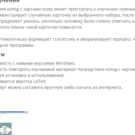
бучения
ния колод с картами юзер может приступать к изучению нужных
монстрирует случайную карточку из выбранного набора, после 
предложит указать, насколько человеку было сложно отвечать н
стота показа такой карточки повысится.
томатически формирует статистику и визуализирует прогресс ч
деле программы.
ти
мость с новыми версиями Windows;
сть повторять изучаемый материал посредством колод с карта
ая установка и использование;
вается вёрстка LaTeX;
арт можно составить вручную либо скачать из интернета.