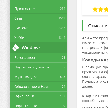
Путешествия
514
Сеть
1543
Описани
Система
2347
Хобби
1844
Anki – это пр
Имеется возмо
Windows
прогресса и ф
управлением к
Безопасность
168
Колоды ка
С помощью про
Лаунчеры и утилиты
57
вручную. На о
слова и фразы 
Мультимедиа
695
Помимо этого, 
далее.
Образование и Наука
124
К картам позв
Офисное ПО
197
способен указы
Портативные
129