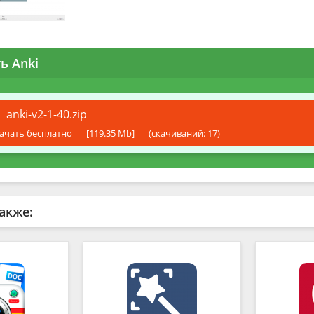
ь Anki
anki-v2-1-40.zip
ачать бесплатно
[119.35 Mb]
(cкачиваний: 17)
акже: