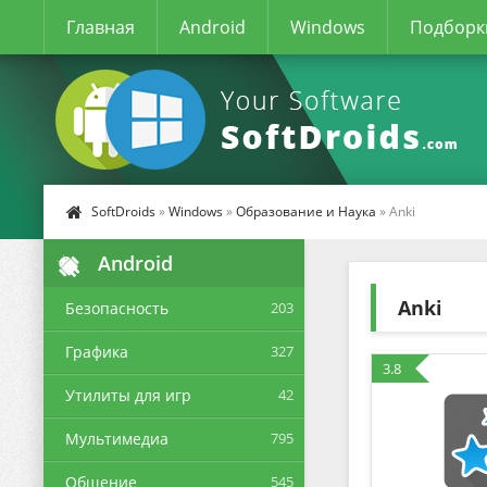
Главная
Android
Windows
Подборк
SoftDroids
»
Windows
»
Образование и Наука
» Anki
Android
Anki
Безопасность
203
Графика
327
3.8
Утилиты для игр
42
Мультимедиа
795
Общение
545