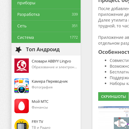
Процесс о
приборы
После добавле
Разработка
339
приложение де
Далее утилита 
Сеть
351
трудной, то ча
Система
1772
Приложение ав
отдельном раз
Топ Андроид
Особеннос
Совмести
Словари ABBYY Lingvo
Возможно
Образование и электронные книги
Бесплатн
Поддержи
Камера Переводчик
Наборы к
Фотография
СКРИНШОТЫ
Мой МТС
Финансы
FRY TV
ТВ и Радио