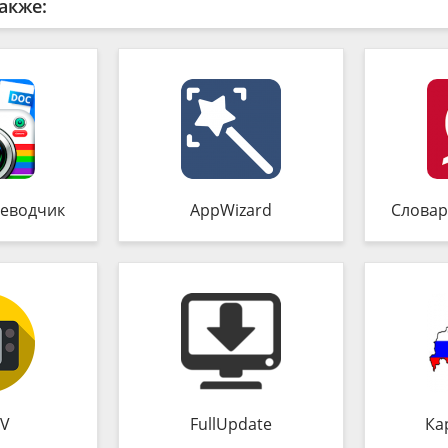
акже:
еводчик
AppWizard
Словар
TV
FullUpdate
Ка