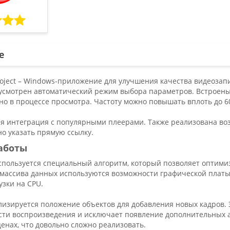
е
roject – Windows-приложение для улучшения качества видеозап
дусмотрен автоматический режим выбора параметров. Встроены
о в процессе просмотра. Частоту можно повышать вплоть до 60
я интеграция с популярными плеерами. Также реализована воз
но указать прямую ссылку.
аботы
спользуется специальный алгоритм, который позволяет оптимиз
 массива данных используются возможности графической платы
зки на CPU.
лизируется положение объектов для добавления новых кадров.
сти воспроизведения и исключает появление дополнительных а
енах, что довольно сложно реализовать.