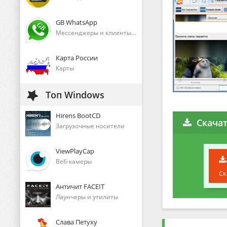
GB WhatsApp
Мессенджеры и клиенты голосового общения
Карта России
Карты
Топ Windows
Hirens BootCD
Скачат
Загрузочные носители
ViewPlayCap
Веб-камеры
Ск
Античит FACEIT
Лаунчеры и утилиты
Слава Петуху