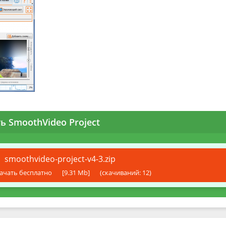
ь SmoothVideo Project
smoothvideo-project-v4-3.zip
ачать бесплатно
[9.31 Mb]
(cкачиваний: 12)