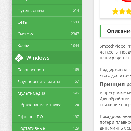
Путешествия
514
Сеть
1543
Описани
Система
2347
Хобби
1844
SmoothVideo P
четкость. Пре
Windows
непосредственн
Поддерживаетс
Безопасность
168
этого достаточ
Лаунчеры и утилиты
57
Принцип р
В программе и
Мультимедиа
695
Для обработки
снижение нагру
Образование и Наука
124
Покадрово ана
Офисное ПО
197
потери плавно
динамичных сц
Портативные
129