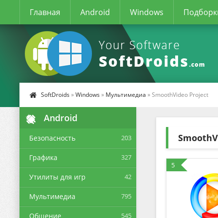
Главная
Android
Windows
Подборк
SoftDroids
»
Windows
»
Мультимедиа
» SmoothVideo Project
Android
SmoothVi
Безопасность
203
Графика
327
5
Утилиты для игр
42
Мультимедиа
795
Общение
545