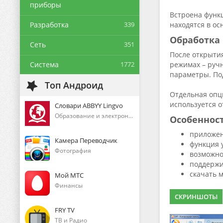
приборы
Встроена функ
Разработка
339
находятся в о
Обработка
Сеть
351
После открыти
Система
1772
режимах – руч
параметры. По
Топ Андроид
Отдельная опц
используется о
Словари ABBYY Lingvo
Образование и электронные книги
Особеннос
приложен
Камера Переводчик
функция 
Фотография
возможно
поддержи
скачать 
Мой МТС
Финансы
СКРИНШОТЫ
FRY TV
ТВ и Радио