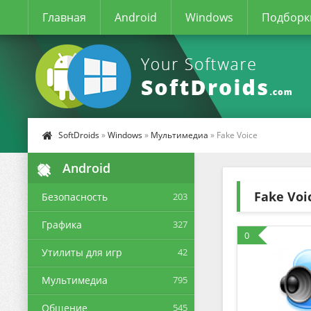
Главная
Android
Windows
Подборк
SoftDroids
»
Windows
»
Мультимедиа
» Fake Voice
Android
Fake Voi
Безопасность
203
Графика
327
0
Утилиты для игр
42
Мультимедиа
795
Общение
545