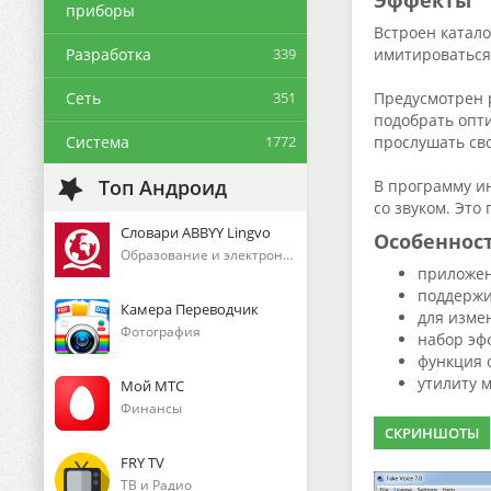
Эффекты
приборы
Встроен катало
Разработка
339
имитироваться
Сеть
351
Предусмотрен 
подобрать опт
Система
1772
прослушать сво
Топ Андроид
В программу и
со звуком. Это
Словари ABBYY Lingvo
Особеннос
Образование и электронные книги
приложен
поддержи
Камера Переводчик
для изме
Фотография
набор эф
функция 
утилиту 
Мой МТС
Финансы
СКРИНШОТЫ
FRY TV
ТВ и Радио