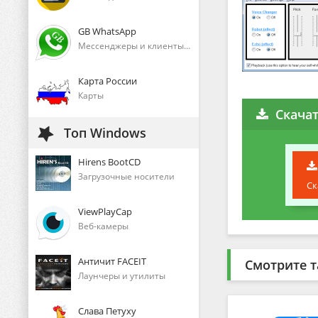
GB WhatsApp
Мессенджеры и клиенты голосового общения
Карта России
Карты
Скачат
Топ Windows
Hirens BootCD
Загрузочные носители
Ск
ViewPlayCap
Веб-камеры
Античит FACEIT
Смотрите т
Лаунчеры и утилиты
Слава Петуху