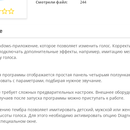
Смотрели файл:
244
е
Windows-приложение, которое позволяет изменить голос. Корре
подключать дополнительные эффекты, например, имитацию меха
 голоса.
я программы отображается простая панель четырьмя ползунк
овать с параметрами, подбирая нужное звучание.
 требует сложных предварительных настроек. Внешнее оборудо
лучаев после запуска программы можно приступать к работе.
ению тембра позволяет имитировать детский, мужской или женс
соты голоса. Для этого необходимо активировать опцию Diagnos
специальном окне.