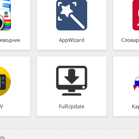
еводчик
AppWizard
Словар
TV
FullUpdate
Ка
0)