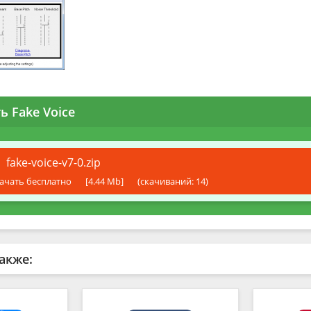
ь Fake Voice
fake-voice-v7-0.zip
ачать бесплатно
[4.44 Mb]
(cкачиваний: 14)
акже: