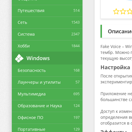
Путешествия
514
Сеть
1543
Описани
Система
2347
Хобби
1844
Fake Voice – 
тембр. Можно 
Windows
текущую высоту
Настройка
Безопасность
168
После открыти
экспериментир
Лаунчеры и утилиты
57
Приложение не
Мультимедиа
695
большинстве с
Образование и Наука
124
Доступ к измен
определения вы
Офисное ПО
197
отобразится в 
Портативные
129