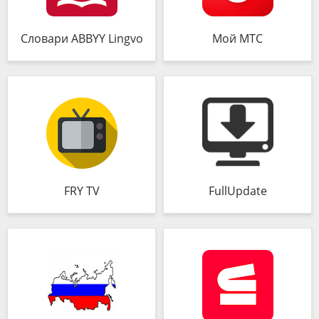
Словари ABBYY Lingvo
Мой МТС
FRY TV
FullUpdate