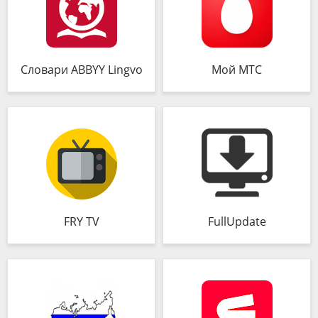
Словари ABBYY Lingvo
Мой МТС
FRY TV
FullUpdate