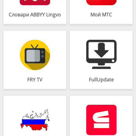
Словари ABBYY Lingvo
Мой МТС
FRY TV
FullUpdate