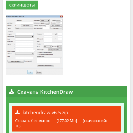
СКРИНШОТЫ
Скачать KitchenDraw
kitchendraw-v6-5.zip
Скачать бесплатно
[177.02 Mb]
(cкачиваний:
70)