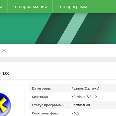
и
Топ приложений
Топ программ
r DX
r DX
Категория:
Разное (Система)
Система:
XP, Vista, 7, 8, 10
Статус программы:
Бесплатная
Смотрели файл:
7 522