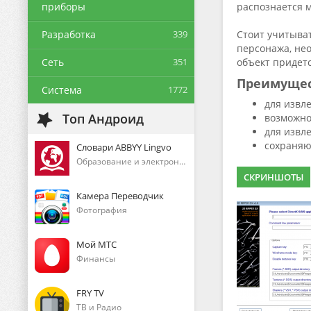
приборы
распознается 
Разработка
339
Стоит учитыват
персонажа, не
Сеть
351
объект придетс
Преимуще
Система
1772
для извл
Топ Андроид
возможно
для извл
сохраняю
Словари ABBYY Lingvo
Образование и электронные книги
СКРИНШОТЫ
Камера Переводчик
Фотография
Мой МТС
Финансы
FRY TV
ТВ и Радио