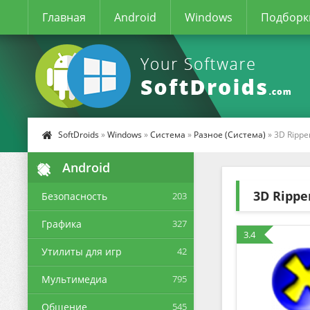
Главная
Android
Windows
Подборк
SoftDroids
»
Windows
»
Система
»
Разное (Система)
» 3D Rippe
Android
3D Rippe
Безопасность
203
Графика
327
3.4
Утилиты для игр
42
Мультимедиа
795
Общение
545