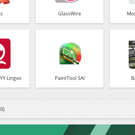
s
GlassWire
Mo
YY Lingvo
PaintTool SAI
B
0)