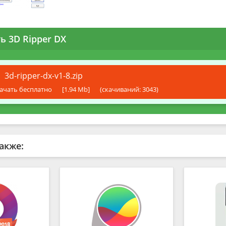
ь 3D Ripper DX
3d-ripper-dx-v1-8.zip
ачать бесплатно
[1.94 Mb]
(cкачиваний: 3043)
акже: