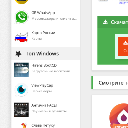
GB WhatsApp
Мессенджеры и клиенты голосового общения
Скачат
Карта России
Карты
Ск
Топ Windows
Hirens BootCD
Загрузочные носители
Смотрите т
ViewPlayCap
Веб-камеры
Античит FACEIT
Лаунчеры и утилиты
Слава Петуху