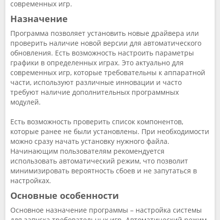
современных игр.
Назначение
Программа позволяет установить новые драйвера или
проверить наличие новой версии для автоматического
обновления. Есть возможность настроить параметры
графики в определенных играх. Это актуально для
современных игр, которые требовательны к аппаратной
части, используют различные инновации и часто
требуют наличие дополнительных программных
модулей.
Есть возможность проверить список компонентов,
которые ранее не были установлены. При необходимости
можно сразу начать установку нужного файла.
Начинающим пользователям рекомендуется
использовать автоматический режим, что позволит
минимизировать вероятность сбоев и не запутаться в
настройках.
Основные особенности
Основное назначение программы – настройка системы
для запуска требовательных игр. Автоматический режим