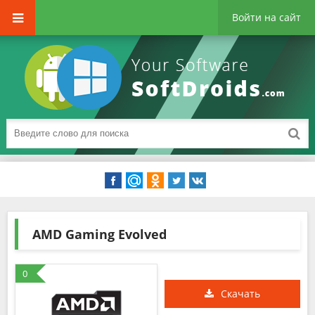
Войти на сайт
AMD Gaming Evolved
0
Скачать