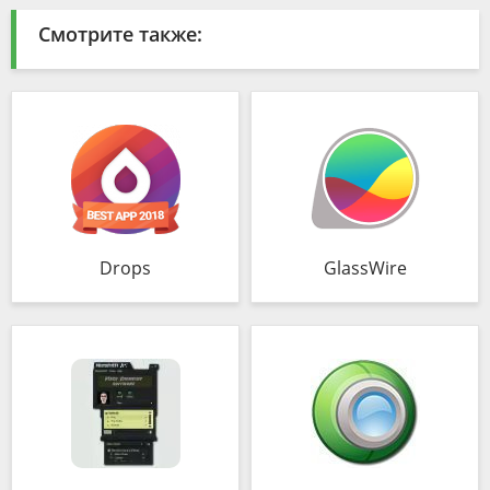
Смотрите также:
Drops
GlassWire