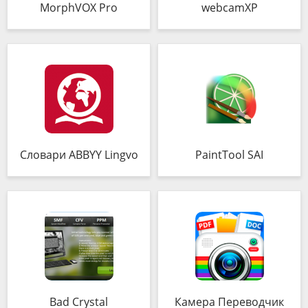
MorphVOX Pro
webcamXP
Словари ABBYY Lingvo
PaintTool SAI
Bad Crystal
Камера Переводчик