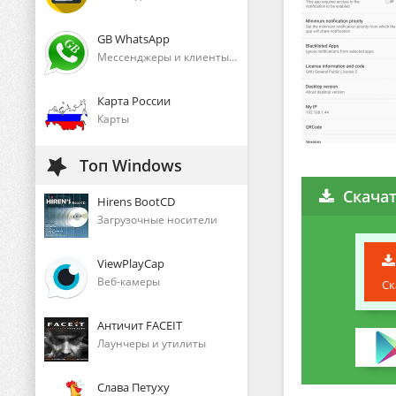
GB WhatsApp
Мессенджеры и клиенты голосового общения
Карта России
Карты
Топ Windows
Скачат
Hirens BootCD
Загрузочные носители
ViewPlayCap
Веб-камеры
Ск
Античит FACEIT
Лаунчеры и утилиты
Слава Петуху