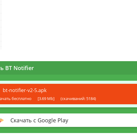
ь BT Notifier
bt-notifier-v2-5.apk
ачать бесплатно
[3.69 Mb]
(cкачиваний: 5184)
Скачать с Google Play