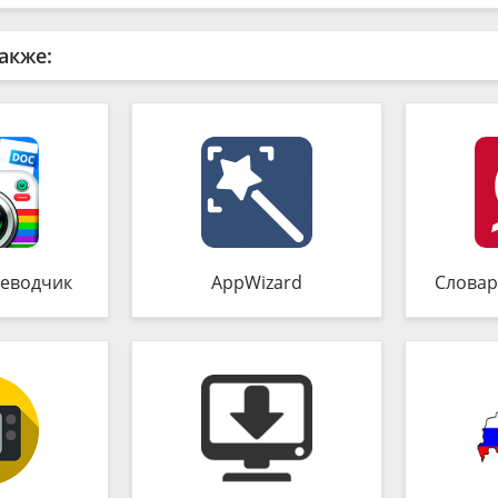
акже:
еводчик
AppWizard
Словар