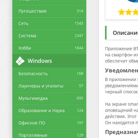
Путешествия
514
Сеть
1543
Описани
Система
2347
Хобби
1844
Приложение BT 
на смартфон и
Windows
обеспечит обм
Уведомле
Безопасность
168
В приложении B
уведомлениями
Лаунчеры и утилиты
57
черный список.
Мультимедиа
695
На экране smar
оповещений на
Образование и Наука
124
действия. Этот
Он находится 
Офисное ПО
197
Предназна
Портативные
129