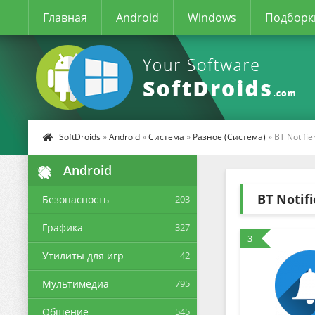
Главная
Android
Windows
Подборк
SoftDroids
»
Android
»
Система
»
Разное (Система)
» BT Notifie
Android
BT Notifi
Безопасность
203
Графика
327
3
Утилиты для игр
42
Мультимедиа
795
Общение
545