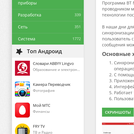
приборы
Программа BT 
проводником м
Разработка
339
технологии по
Сеть
351
В наши дни для
синхронизации
Система
1772
пользователь 
сообщения мож
Топ Андроид
Основные х
Синхрони
Словари ABBYY Lingvo
операцио
Образование и электронные книги
С помощь
Приложен
Камера Переводчик
Интерфей
Фотография
Работает
Пользова
Мой МТС
Финансы
СКРИНШОТЫ
FRY TV
ТВ и Радио