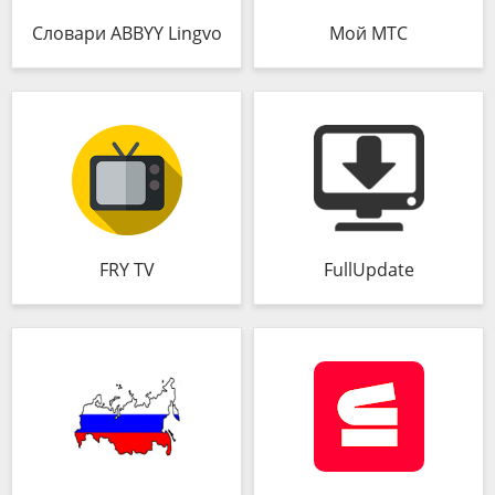
Словари ABBYY Lingvo
Мой МТС
FRY TV
FullUpdate