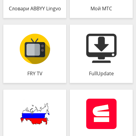
Словари ABBYY Lingvo
Мой МТС
FRY TV
FullUpdate