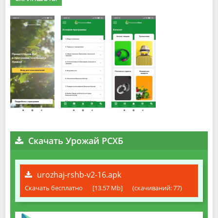
Скачать Урожай РСХБ
urozhaj-rshb-v2-16.apk
Скачать бесплатно
[13.57 Mb]
(cкачиваний: 77)