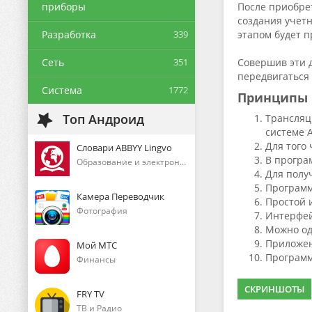
приборы
После приобре
создания учетн
Разработка
339
этапом будет п
Сеть
351
Совершив эти 
передвигаться
Система
1772
Принципы р
Топ Андроид
Трансляц
системе 
Для того
Словари ABBYY Lingvo
В програ
Образование и электронные книги
Для полу
Программ
Камера Переводчик
Простой 
Фотография
Интерфей
Можно од
Приложен
Мой МТС
Программ
Финансы
СКРИНШОТЫ
FRY TV
ТВ и Радио