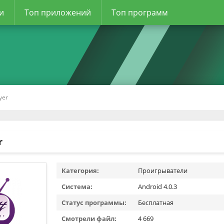
и
Топ приложений
Топ программ
yer
r
Категория:
Проигрыватели
Система:
Android 4.0.3
Статус программы:
Бесплатная
Смотрели файл:
4 669