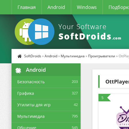
Главная
Android
Windows
Подборк
SoftDroids
»
Android
»
Мультимедиа
»
Проигрыватели
» OttPla
Android
OttPlaye
Безопасность
203
Графика
327
5
Утилиты для игр
42
Мультимедиа
795
Общение
545