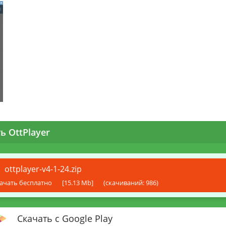
ь OttPlayer
ottplayer-v4-1-24.zip
ачать бесплатно
[15.13 Mb]
(cкачиваний: 986)
Скачать с Google Play