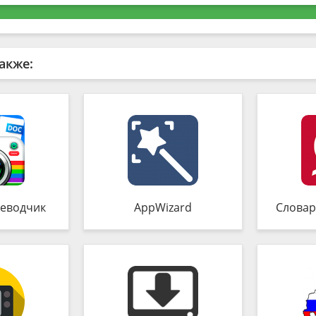
акже:
еводчик
AppWizard
Словар