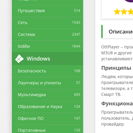
Путешествия
514
Сеть
1543
Описани
Система
2347
Хобби
1844
OttPlayer – п
M3U8 и другие 
Windows
устанавливают
Принципы 
Безопасность
168
Людям, которы
проигрывателе
Лаунчеры и утилиты
57
телевизоре, а
Смарт ТВ.
Мультимедиа
695
Функциона
Образование и Наука
124
Проигрыватель,
пользователь. 
Офисное ПО
197
провайдер.
Портативные
129