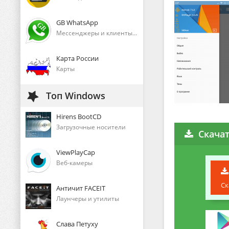
GB WhatsApp
Мессенджеры и клиенты голосового общения
Карта России
Карты
Топ Windows
Hirens BootCD
Загрузочные носители
Скачат
ViewPlayCap
Веб-камеры
Ск
Античит FACEIT
Лаунчеры и утилиты
Слава Петуху