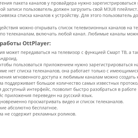
тения пакета каналов у провайдера нужно зарегистрироваться 
ой записи пользователь должен загрузить свой M3U8 плейлист
ривязка списка каналов к устройству. Для этого пользователь 
действия можно открывать список телевизионных каналов на т
 по телеканалам, включать любой канал. Любимые каналы можн
аботы OttPlayer:
ия может передаваться на телевизор с функцией Смарт ТВ, а т
Андроид.
 чтобы пользоваться приложением нужно зарегистрироваться н
мме нет списка телеканалов, она работает только с имеющимис
чения мгновенного доступа к любимым каналам можно создать 
а поддерживает большое количество самых известных протоко
и доступный интерфейс, позволит быстро разобраться в работе
с приложения переведен на русский язык.
новременно просматривать видео и список телеканалов.
ие абсолютно бесплатное.
а не содержит рекламных роликов.