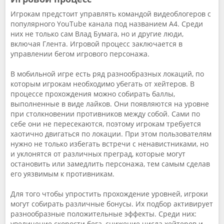
Игрокам предстоит управлять командой видеоблогеров с
популярного YouTube канала под названием А4. Среди
них не только сам Влад Бумага, но и другие люди,
включая Глента. Игровой процесс заключается в
управлении бегом игрового персонажа.
В мобильной игре есть ряд разнообразных локаций, по
которым игрокам необходимо убегать от хейтеров. В
процессе прохождения можно собирать баллы,
выполненные в виде лайков. Они появляются на уровне
при столкновении противников между собой. Сами по
себе они не пересекаются, поэтому игрокам требуется
хаотично двигаться по локации. При этом пользователям
нужно не только избегать встречи с ненавистниками, но
и уклонятся от различных преград, которые могут
остановить или замедлить персонажа, тем самым сделав
его уязвимым к противникам.
Для того чтобы упростить прохождение уровней, игроки
могут собирать различные бонусы. Их подбор активирует
разнообразные положительные эффекты. Среди них:
увеличение скорости бега, снижение числа хейтеров и