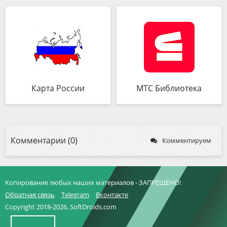
Карта России
МТС Библиотека
Комментарии (0)
Комментируем
Копирование любых наших материалов - ЗАПРЕЩЕНО!
Обратная связь
Telegram
Вконтакте
Copyright 2018-2026, SoftDroids.com