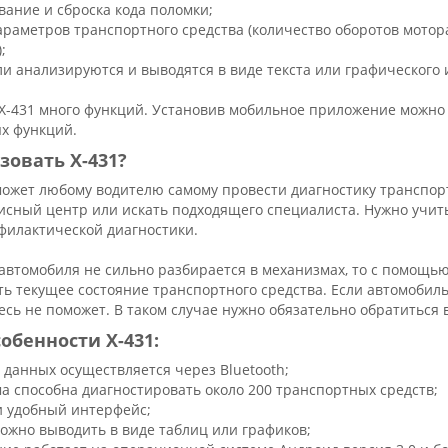
вание и сброска кода поломки;
араметров транспортного средства (количество оборотов мотор
;
ли анализируются и выводятся в виде текста или графического
X-431 много функций. Установив мобильное приложение можно 
х функций.
зовать X-431?
ожет любому водителю самому провести диагностику транспортн
исный центр или искать подходящего специалиста. Нужно учит
филактической диагностики.
 автомобиля не сильно разбирается в механизмах, то с помощь
ь текущее состояние транспортного средства. Если автомобиль
есь не поможет. В таком случае нужно обязательно обратиться 
обенности X-431:
 данных осуществляется через Bluetooth;
а способна диагностировать около 200 транспортных средств;
и удобный интерфейс;
ожно выводить в виде таблиц или графиков;