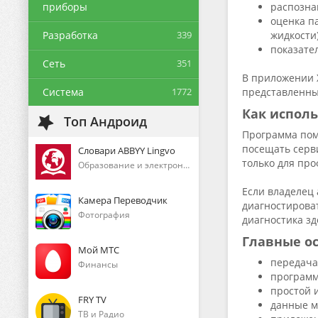
приборы
распозна
оценка п
Разработка
339
жидкости)
показате
Сеть
351
В приложении 
Система
1772
представленны
Как исполь
Топ Андроид
Программа пом
посещать серв
Словари ABBYY Lingvo
только для про
Образование и электронные книги
Если владелец
Камера Переводчик
диагностироват
Фотография
диагностика зд
Главные ос
Мой МТС
передача
Финансы
программ
простой 
FRY TV
данные м
ТВ и Радио