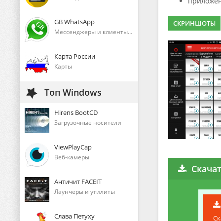
приложен
GB WhatsApp
СКРИНШОТЫ
Мессенджеры и клиенты голосового общения
Карта России
Карты
Топ Windows
Hirens BootCD
Загрузочные носители
ViewPlayCap
Веб-камеры
Скачат
Античит FACEIT
Лаунчеры и утилиты
Слава Петуху
Ск