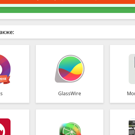
акже:
s
GlassWire
Mo