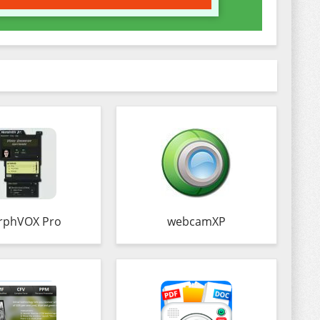
rphVOX Pro
webcamXP