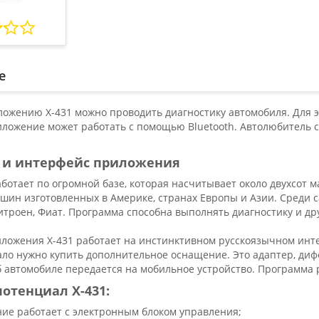
е
ложению X-431 можно проводить диагностику автомобиля. Для э
ложение может работать с помощью Bluetooth. Автолюбитель с
 и интерфейс приложения
ботает по огромной базе, которая насчитывает около двухсот 
шин изготовленных в Америке, странах Европы и Азии. Среди 
итроен, Фиат. Программа способна выполнять диагностику и д
ложения X-431 работает на инстинктивном русскоязычном инт
ло нужно купить дополнительное оснащение. Это адаптер, дифф
 автомобиле передается на мобильное устройство. Программа р
отенциал Х-431:
ие работает с электронным блоком управления;