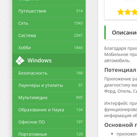
Путешествия
514
Сеть
1543
Описани
Система
2347
Хобби
1844
Благодаря при
Мобильное при
Windows
автомобиль.
Потенциал
Безопасность
168
Приложение ра
диагностику ма
Лаунчеры и утилиты
57
Форд, Опель, С
Мультимедиа
695
Интерфейс при
функционирова
Образование и Наука
124
информация об
Офисное ПО
197
Основной п
приложен
Портативные
129