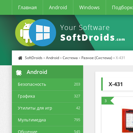
Главная
Android
Windows
Подборк
SoftDroids
»
Android
»
Система
»
Разное (Система)
» X-431
Android
X-431
Безопасность
203
Графика
327
3
Утилиты для игр
42
Мультимедиа
795
Общение
545