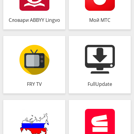
Словари ABBYY Lingvo
Мой МТС
FRY TV
FullUpdate