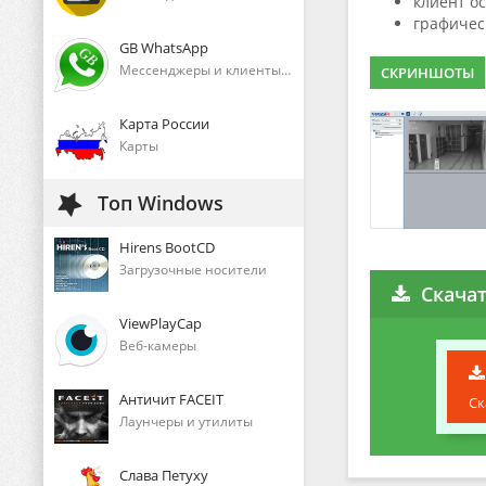
клиент о
графичес
GB WhatsApp
Мессенджеры и клиенты голосового общения
СКРИНШОТЫ
Карта России
Карты
Топ Windows
Hirens BootCD
Загрузочные носители
Скачат
ViewPlayCap
Веб-камеры
Античит FACEIT
Ск
Лаунчеры и утилиты
Слава Петуху