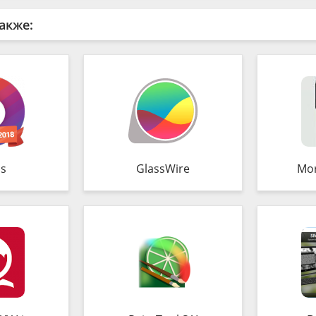
акже:
s
GlassWire
Mo