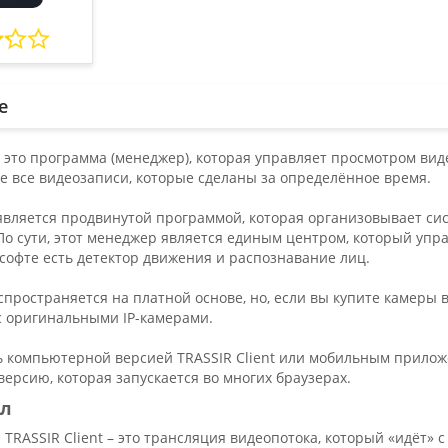
е
 - это программа (менеджер), которая управляет просмотром вид
е все видеозаписи, которые сделаны за определённое время.
 является продвинутой программой, которая организовывает с
о сути, этот менеджер является единым центром, который упр
софте есть детектор движения и распознавание лиц.
спространяется на платной основе, но, если вы купите камеры 
 с оригинальными IP-камерами.
ь компьютерной версией TRASSIR Client или мобильным приложе
версию, которая запускается во многих браузерах.
ал
 TRASSIR Client – это трансляция видеопотока, который «идёт» с