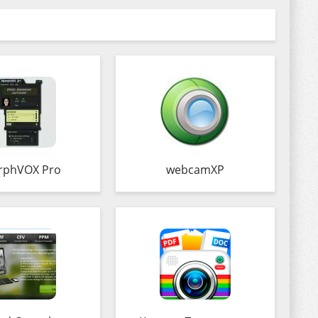
rphVOX Pro
webcamXP