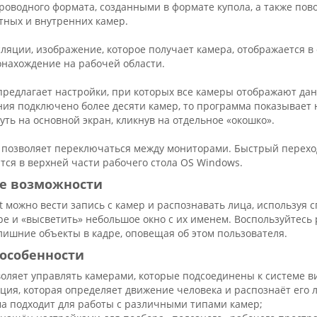
роводного формата, созданными в формате купола, а также по
ктных и внутренних камер.
ляции, изображение, которое получает камера, отображается в
тонахождение на рабочей области.
 предлагает настройки, при которых все камеры отображают да
ия подключено более десяти камер, то программа показывает 
ть на основной экран, кликнув на отдельное «окошко».
 позволяет переключаться между мониторами. Быстрый перехо
тся в верхней части рабочего стола OS Windows.
е возможности
nt можно вести запись с камер и распознавать лица, используя
ре и «высветить» небольшое окно с их именем. Воспользуйтесь
лишние объекты в кадре, оповещая об этом пользователя.
особенности
воляет управлять камерами, которые подсоединены к системе 
кция, которая определяет движение человека и распознаёт его 
а подходит для работы с различными типами камер;