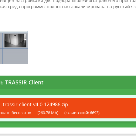
снащён настройками для подбора «полезного» рабочего простра
кая среда программы полностью локализирована на русский яз
ь TRASSIR Client
trassir-client-v4-0-124986.zip
ачать бесплатно
[260.78 Mb]
(cкачиваний: 6693)