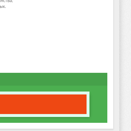
нства;
ык.