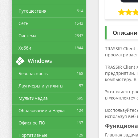
Путешествия
514
Сеть
1543
Описани
Система
2347
Хобби
1844
TRASSIR Client
просматривает
Windows
TRASSIR Client
предприятии. П
Безопасность
168
компьютеру. В 
Лаунчеры и утилиты
57
Этот клиент ра
в «комплекте»
Мультимедиа
695
Воспользуйтес
Образование и Наука
124
используя веб-
Офисное ПО
197
Функцион
Главная задача
Портативные
129