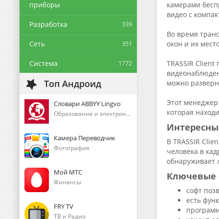
приборы
камерами бесп
видео с компа
Разработка
339
Во время транс
Сеть
351
окон и их мес
Система
1772
TRASSIR Client
видеонаблюден
Топ Андроид
можно разверну
Этот менеджер
Словари ABBYY Lingvo
которая находи
Образование и электронные книги
Интересны
Камера Переводчик
В TRASSIR Clie
Фотография
человека в кад
обнаруживает 
Мой МТС
Ключевые 
Финансы
софт поз
есть фун
FRY TV
программ
ТВ и Радио