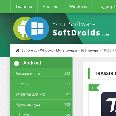
Главная
Android
Windows
Подборк
SoftDroids
»
Windows
»
Мультимедиа
»
Веб-камеры
» TRASSIR C
Android
TRASSIR 
Безопасность
203
Графика
327
3
Утилиты для игр
42
Мультимедиа
795
Общение
545