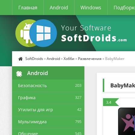
Главная
Android
Windows
Подборк
SoftDroids
»
Android
»
Хобби
»
Развлечения
» BabyMaker
Android
BabyMak
Безопасность
203
Графика
327
3.4
Утилиты для игр
42
Мультимедиа
795
Общение
545