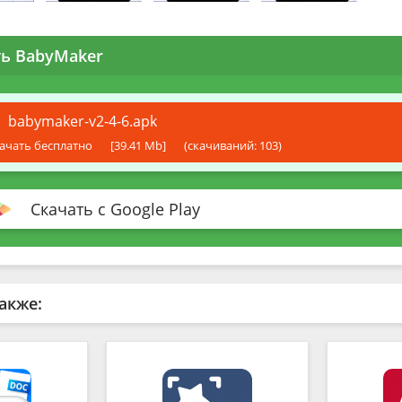
ть BabyMaker
babymaker-v2-4-6.apk
ачать бесплатно
[39.41 Mb]
(cкачиваний: 103)
Скачать с Google Play
акже: