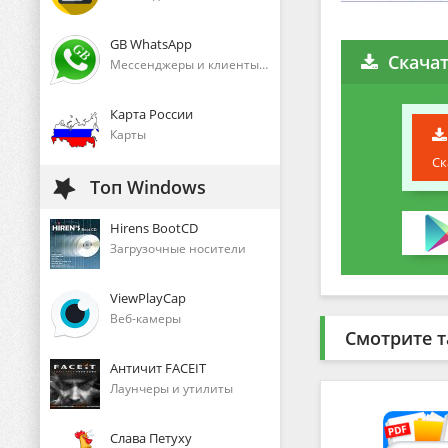
GB WhatsApp
Скача
Мессенджеры и клиенты голосового общения
Карта России
Карты
Ск
Топ Windows
Hirens BootCD
Загрузочные носители
ViewPlayCap
Веб-камеры
Смотрите т
Античит FACEIT
Лаунчеры и утилиты
Слава Петуху