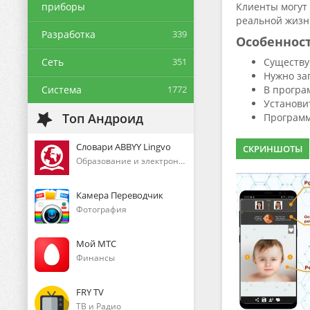
приборы
Клиенты могут 
реальной жизни
Разработка
339
Особеннос
Сеть
351
Существу
Нужно за
Система
1772
В програ
Установи
Топ Андроид
Программ
Словари ABBYY Lingvo
СКРИНШОТЫ
Образование и электронные книги
Камера Переводчик
Фотография
Мой МТС
Финансы
FRY TV
ТВ и Радио