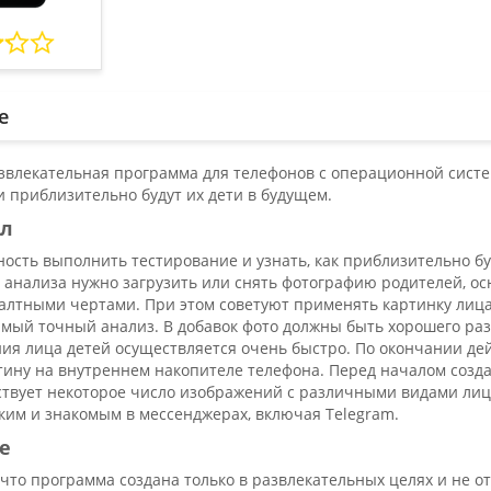
е
азвлекательная программа для телефонов с операционной сист
и приблизительно будут их дети в будущем.
ал
ость выполнить тестирование и узнать, как приблизительно бу
анализа нужно загрузить или снять фотографию родителей, осн
алтными чертами. При этом советуют применять картинку лица 
амый точный анализ. В добавок фото должны быть хорошего раз
ия лица детей осуществляется очень быстро. По окончании де
тину на внутреннем накопителе телефона. Перед началом созда
ствует некоторое число изображений с различными видами лиц
ким и знакомым в мессенджерах, включая Telegram.
е
 что программа создана только в развлекательных целях и не 