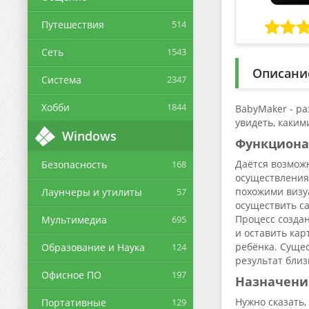
Путешествия
514
Сеть
1543
Описани
Система
2347
Хобби
1844
BabyMaker - р
увидеть, каким
Windows
Функцион
Даётся возможн
Безопасность
168
осуществления 
похожими визу
Лаунчеры и утилиты
57
осуществить с
Процесс создан
Мультимедиа
695
и оставить кар
ребёнка. Суще
Образование и Наука
124
результат близ
Офисное ПО
197
Назначени
Нужно сказать,
Портативные
129