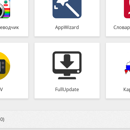
еводчик
AppWizard
Словар
TV
FullUpdate
Ка
0)