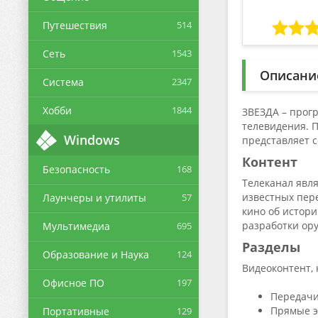
Путешествия
514
Сеть
1543
Описани
Система
2347
Хобби
1844
ЗВЕЗДА – прогр
телевидения. П
Windows
представляет 
Контент
Безопасность
168
Телеканал явл
известных пер
Лаунчеры и утилиты
57
кино об истори
разработки ору
Мультимедиа
695
Разделы
Образование и Наука
124
Видеоконтент, 
Офисное ПО
197
Передачи
Прямые 
Портативные
129