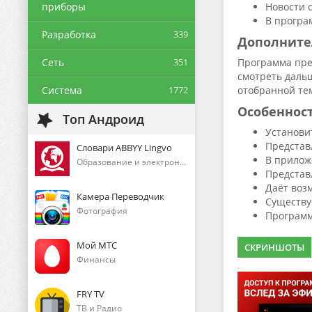
приборы
Новости 
В програ
Разработка
339
Дополните
Сеть
351
Программа пре
смотреть дальш
Система
1772
отобранной те
Особеннос
Топ Андроид
Установи
Представ
Словари ABBYY Lingvo
В прилож
Образование и электронные книги
Представ
Даёт воз
Камера Переводчик
Существу
Фотография
Программ
Мой МТС
СКРИНШОТЫ
Финансы
FRY TV
ТВ и Радио