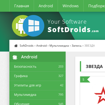
Главная
Android
Windows
Подборк
SoftDroids
»
Android
»
Мультимедиа
»
Запись
» ЗВЕЗДА
Android
ЗВЕЗДА
Безопасность
203
Графика
327
5
Утилиты для игр
42
Мультимедиа
795
Общение
545