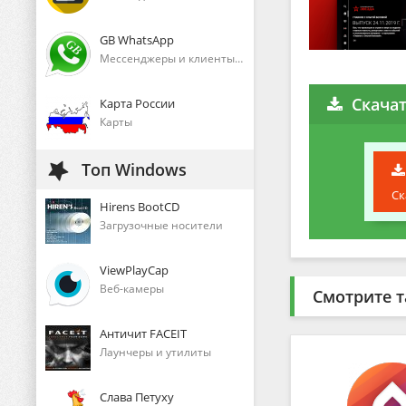
GB WhatsApp
Мессенджеры и клиенты голосового общения
Скача
Карта России
Карты
Топ Windows
Ск
Hirens BootCD
Загрузочные носители
ViewPlayCap
Веб-камеры
Смотрите т
Античит FACEIT
Лаунчеры и утилиты
Слава Петуху