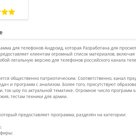
е
амма для телефонов Андроид, которая Разработана для просмо
редоставляет клиентам огромный список материалов, включая к
собой легальную версию для телефонов российского канала те
яется общественно патриотическим. Соответственно, канал пре
едач и программ с анализом. Более того, присутствуют образ
и, ток шоу по актуальной тематике. Огромное число программ 
жия, тестам техники для армии.
который предоставляет программа, разделён на категории:
;
эфиры;