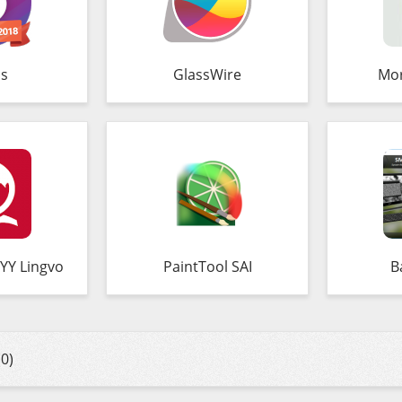
s
GlassWire
Mo
YY Lingvo
PaintTool SAI
B
0)