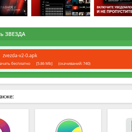
ть ЗВЕЗДА
zvezda-v2-0.apk
ачать бесплатно
[5.86 Mb]
(cкачиваний: 740)
акже: