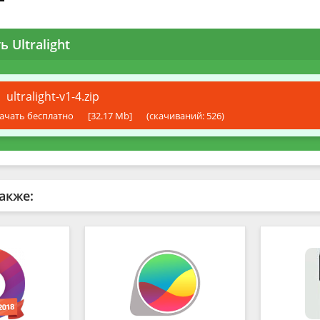
ь Ultralight
ultralight-v1-4.zip
ачать бесплатно
[32.17 Mb]
(cкачиваний: 526)
акже: