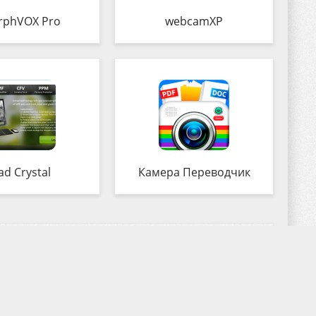
rphVOX Pro
webcamXP
ad Crystal
Камера Переводчик
Комментируем
Copyright 2018-2026, SoftDroids.com