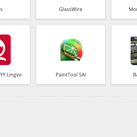
s
GlassWire
Mo
YY Lingvo
PaintTool SAI
B
0)