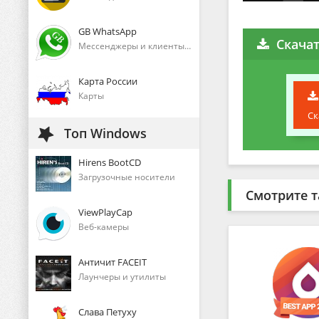
GB WhatsApp
Скачат
Мессенджеры и клиенты голосового общения
Карта России
Карты
Ск
Топ Windows
Hirens BootCD
Загрузочные носители
Смотрите т
ViewPlayCap
Веб-камеры
Античит FACEIT
Лаунчеры и утилиты
Слава Петуху