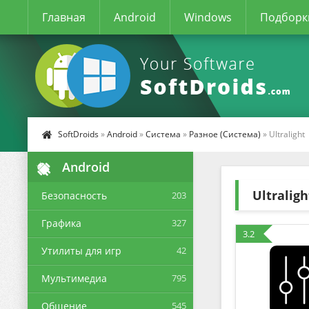
Главная
Android
Windows
Подборк
SoftDroids
»
Android
»
Система
»
Разное (Система)
» Ultralight
Android
Ultraligh
Безопасность
203
Графика
327
3.2
Утилиты для игр
42
Мультимедиа
795
Общение
545