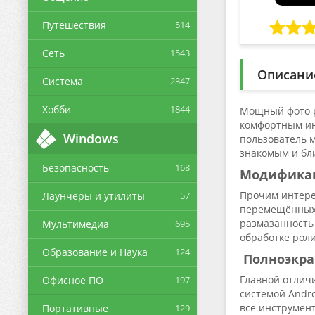
Путешествия
514
Сеть
1543
Описани
Система
2347
Хобби
1844
Мощный фото ре
комфортным ин
Windows
пользователь 
знакомым и бл
Безопасность
168
Модификац
Прочим интерес
Лаунчеры и утилиты
57
перемещённых 
размазанность 
Мультимедиа
695
обработке рол
Образование и Наука
124
Полноэкра
Главной отличи
Офисное ПО
197
системой Andro
все инструмент
Портативные
129