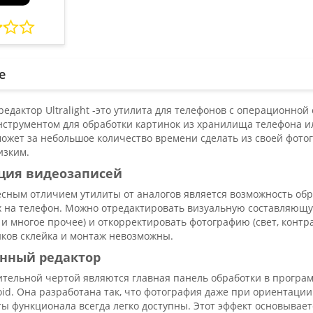
е
дактор Ultralight -это утилита для телефонов с операционной
струментом для обработки картинок из хранилища телефона ил
может за небольшое количество времени сделать из своей фото
изким.
ия видеозаписей
ным отличием утилиты от аналогов является возможность обра
на телефон. Можно отредактировать визуальную составляющую 
и многое прочее) и откорректировать фотографию (свет, контрас
иков склейка и монтаж невозможны.
нный редактор
тельной чертой являются главная панель обработки в программ
id. Она разработана так, что фотография даже при ориентации
ы функционала всегда легко доступны. Этот эффект основывае