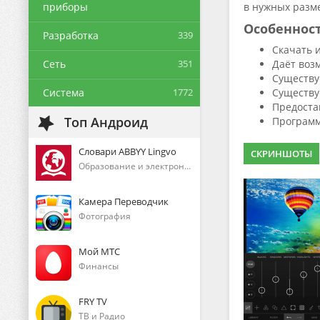
приборы
в нужных разм
Особеннос
Разработка
339
Скачать 
Сеть
351
Даёт воз
Существу
Система
1772
Существу
Предоста
Топ Андроид
Программ
Словари ABBYY Lingvo
СКРИНШОТЫ
Образование и электронные книги
Камера Переводчик
Фотография
Мой МТС
Финансы
FRY TV
ТВ и Радио