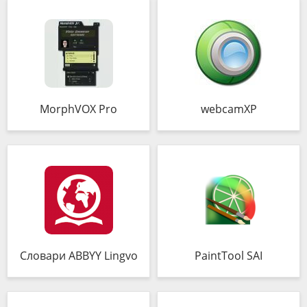
MorphVOX Pro
webcamXP
Словари ABBYY Lingvo
PaintTool SAI