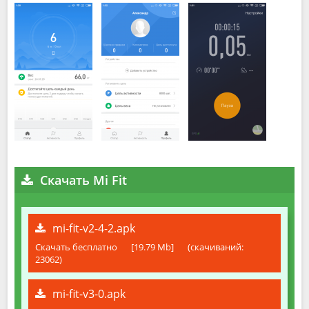
Скачать Mi Fit
mi-fit-v2-4-2.apk
Скачать бесплатно
[19.79 Mb]
(cкачиваний:
23062)
mi-fit-v3-0.apk