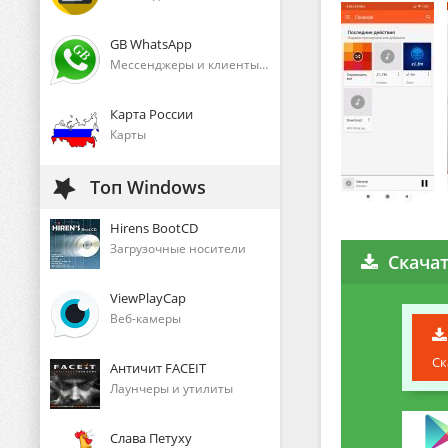
GB WhatsApp
Мессенджеры и клиенты голосового общения
Карта России
Карты
Топ Windows
Hirens BootCD
Загрузочные носители
Скачат
ViewPlayCap
Веб-камеры
Ск
Античит FACEIT
Лаунчеры и утилиты
Слава Петуху