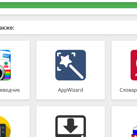
акже:
еводчик
AppWizard
Словар