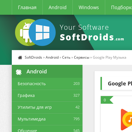
Главная
Android
Windows
Подборк
SoftDroids
»
Android
»
Сеть
»
Сервисы
» Google Play Музыка
Android
Google P
Безопасность
203
Графика
327
0
Утилиты для игр
42
Мультимедиа
795
Общение
545