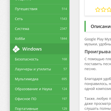
Путешествия
514
Сеть
1543
Описани
Система
2347
Хобби
1844
Google Play М
музыки, удобны
Windows
Проигрыва
С помощью пле
Безопасность
168
поставить пес
песню.
Лаунчеры и утилиты
57
Благодаря удоб
Мультимедиа
695
понравилось, н
одной компози
Образование и Наука
124
Также, любую 
Офисное ПО
197
даже просматр
слушать полны
Портативные
129