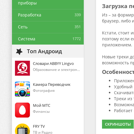
приборы
Загрузка п
Разработка
339
Из – за формир
браузер, либо 
Сеть
351
Кстати, стоит
Система
1772
поэтому если е
приложением.
Топ Андроид
Новые треки до
возможность п
Словари ABBYY Lingvo
Образование и электронные книги
Особеннос
Приложен
Камера Переводчик
Удобный 
Фотография
Скачиват
Треки из
Возможна
Мой МТС
Работает
Финансы
СКРИНШОТЫ
FRY TV
ТВ и Радио