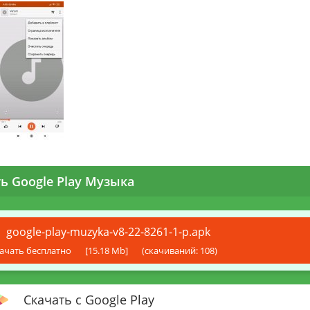
ь Google Play Музыка
google-play-muzyka-v8-22-8261-1-p.apk
ачать бесплатно
[15.18 Mb]
(cкачиваний: 108)
Скачать с Google Play