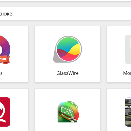
акже:
s
GlassWire
Mo