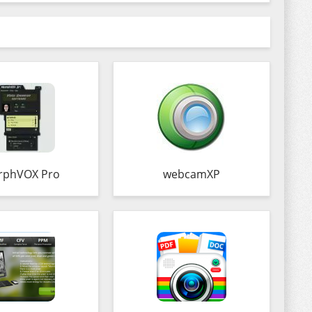
rphVOX Pro
webcamXP