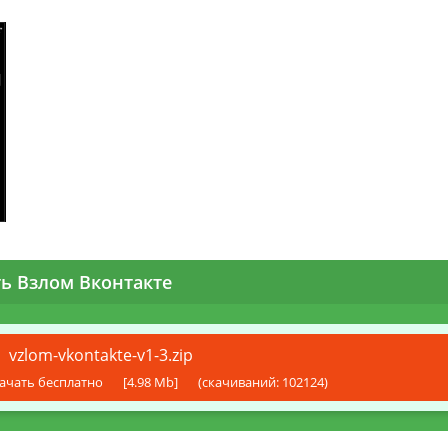
ть Взлом Вконтакте
vzlom-vkontakte-v1-3.zip
ачать бесплатно
[4.98 Mb]
(cкачиваний: 102124)