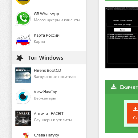
GB WhatsApp
Мессенджеры и клиенты голосового общения
Карта России
Карты
Топ Windows
Hirens BootCD
Загрузочные носители
Скача
ViewPlayCap
Веб-камеры
Античит FACEIT
Ск
Лаунчеры и утилиты
Слава Петуху