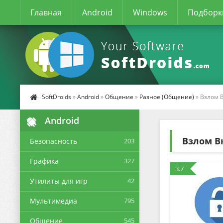
Главная
Android
Windows
Подборк
SoftDroids
»
Android
»
Общение
»
Разное (Общение)
» Взлом 
Android
Взлом В
Безопасность
203
Графика
327
3.7
Утилиты для игр
42
Мультимедиа
795
Общение
545