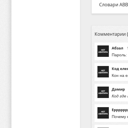
Словари ABB
Комментарии (
Абзал
Пароль: 
Код еле
Кон на 
Дамир
Код где
Ерррррр
Почему 