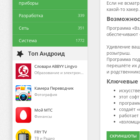
приборы
Если не всматр
какой-то хакер
Разработка
339
Возможнос
Сеть
351
Программа «Вз
обеспечивают 
Система
1772
Удивление ваше
Топ Андроид
розыгрыш.
Программа подх
перешлёте их д
Словари ABBYY Lingvo
и родственнико
Образование и электронные книги
Ключевые 
Камера Переводчик
искусств
Фотография
этот соф
программ
создаёт 
Мой МТС
работает 
Финансы
«взломщи
FRY TV
СКРИНШОТЫ
ТВ и Радио