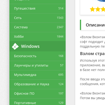
Путешествия
514
Сеть
1543
Описани
Система
2347
Хобби
1844
«Взлом Вконтак
софт подходит 
Windows
поддельную пе
Взлом стр
Безопасность
168
Используя этот
приложение, вы
Лаунчеры и утилиты
57
в базе нет по
Мультимедиа
695
После ввода э
сообщения, ко
Образование и Наука
124
«Взлом Вконтак
Офисное ПО
197
Потом вы увиди
Портативные
129