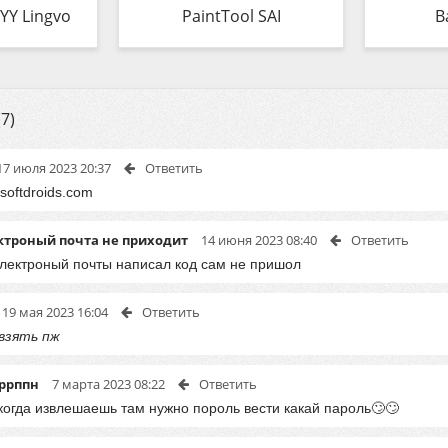
YY Lingvo
PaintTool SAI
B
7)
17 июля 2023 20:37
Ответить
softdroids.com
ктроный почта не приходит
14 июня 2023 08:40
Ответить
електроный почты написал код сам не пришол
19 мая 2023 16:04
Ответить
 взять пж
ррппн
7 марта 2023 08:22
Ответить
когда извлешаешь там нужно пороль вести какай пароль🙄🙄