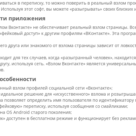
иваться в переписку, то можно поверить в реальный взлом про
. Используя этот софт, вы можете «разыгрывать» своих близких
ти приложения
лом Вконтакте» не обеспечивает реальный взлом страницы. Все
«фейковый доступ» к другим профилям «ВКонтакте». Эта прогр
го друга или знакомого от взлома страницы зависит от ловкост
одит для тех случаев, когда «разыгранный человек», находится 
ругу, используя сеть. «Взлом Вконтакте» является универсаль
в.
особенности
енный взлом профилей социальной сети «Вконтакте»;
т идеальное решение для «искусственного» взлома и розыгрыша
а позволяет определить имя пользователя по идентификатору 
«фейковую» переписку, используя сообщения со смайликами;
на OS Android старого поколения;
к» доступен в бесплатном режиме и функционирует без реклам