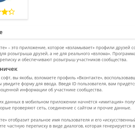
е
те» – это приложение, которое «взламывает» профили друзей с
для розыгрыша друзей, а не для реального «взлома». Программ
реписку и обеспечивают розыгрыш участников сообщества.
аничек
 софт, вы якобы, взломаете профиль «Вконтакте», воспользов
 увидите форму для ввода. Введя ID пользователя, вам придётс
лноценной информации об участнике сообщества.
тих данных в мобильном приложении начнётся «имитация» полу
торые проверяют сеть, соединение с сайтом и прочие данные.
те» отобразит реальное имя пользователя и его «искусственны
те частную переписку в виде диалогов, которая генерируется 