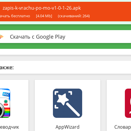
zapis-k-vrachu-po-mo-v1-0-1-26.apk
ачать бесплатно
[4.04 Mb]
(cкачиваний: 264)
Скачать с Google Play
акже:
еводчик
AppWizard
Словар