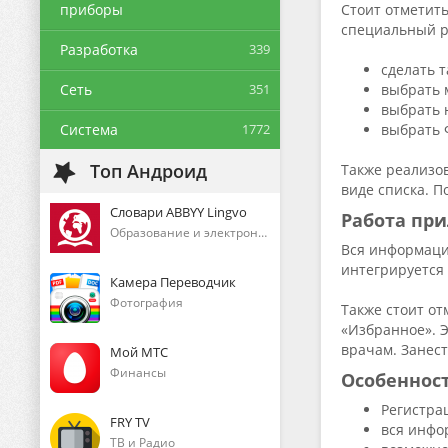
приборы
Стоит отметить
специальный р
Разработка
339
сделать 
Сеть
351
выбрать 
выбрать 
Система
1772
выбрать 
Топ Андроид
Также реализо
виде списка. П
Словари ABBYY Lingvo
Работа пр
Образование и электронные книги
Вся информаци
интегрируется
Камера Переводчик
Фотография
Также стоит от
«Избранное». Э
врачам. Занес
Мой МТС
Финансы
Особеннос
Регистра
FRY TV
вся инфо
ТВ и Радио