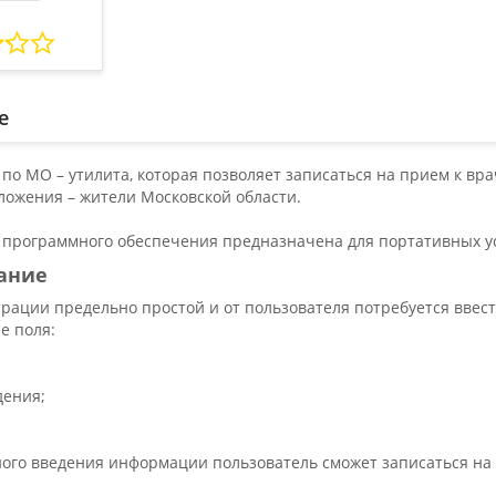
е
 по МО – утилита, которая позволяет записаться на прием к в
ложения – жители Московской области.
 программного обеспечения предназначена для портативных ус
ание
рации предельно простой и от пользователя потребуется ввест
е поля:
дения;
ного введения информации пользователь сможет записаться на 