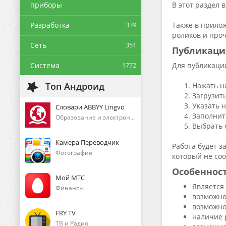
приборы
В этот раздел 
Разработка
339
Также в прилож
роликов и про
Сеть
351
Публикаци
Система
1772
Для публикаци
Топ Андроид
Нажать н
Загрузить
Указать 
Словари ABBYY Lingvo
Заполнит
Образование и электронные книги
Выбрать 
Камера Переводчик
Работа будет з
Фотография
который не соо
Особеннос
Мой МТС
Является
Финансы
возможно
возможно
FRY TV
наличие 
ТВ и Радио