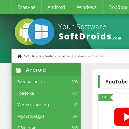
Главная
Android
Windows
Подборк
SoftDroids
»
Android
»
Сеть
»
Сервисы
» YouTube
Android
YouTube
Безопасность
203
Графика
327
3.5
Утилиты для игр
42
Мультимедиа
795
Общение
545