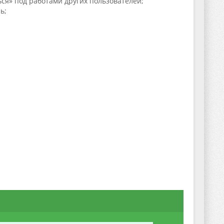
ся» под работами других пользователей;
ь;