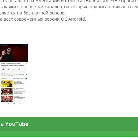
сть оставлять комментарии и отметки «Нравиться»/«Не нравить
вкладки с новостями каналов, на которые подписан пользовател
вляется на бесплатной основе;
а всех современных версий ОС Android.
ть YouTube