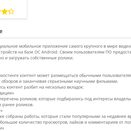
е
циальное мобильное приложение самого крупного в мире видео
стройств на базе ОС Android. Своим пользователям ПО предост
но и загружать собственные ролики.
охостинге контент может размещаться обычными пользователям
 обзоров и заканчивая серьезными научными фильмами.
есь контент разбит на несколько вкладок:
дации»
перечень роликов, которые подбирались под интересы владель
 ранее роликов.
е»
ке собраны работы, которые стали популярными за недавнее вре
большое количество просмотров, лайков и комментариев от по
и»