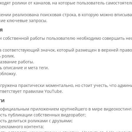
входят ролики от каналов, на которые пользователь самостоятел
ении реализована поисковая строка, в которую можно вписыват
чие ключевые запросы.
я
и собственной работы пользователю необходимо совершить нес
а соответствующий значок, который размещен в верхней право
 ролик.
название работы.
ь описание и мета теги.
обложку.
агружена практически моментально, но стоит учесть, что админ
тветствует правилам YouTube.
ти
 официальным приложением крупнейшего в мире видеохостинг
сть публикации собственных видеоработ;
сть делиться роликами с друзьями;
рекламного контента;