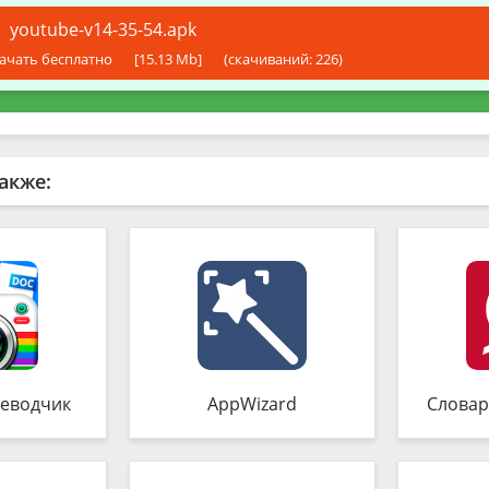
youtube-v14-35-54.apk
ачать бесплатно
[15.13 Mb]
(cкачиваний: 226)
акже:
еводчик
AppWizard
Словар