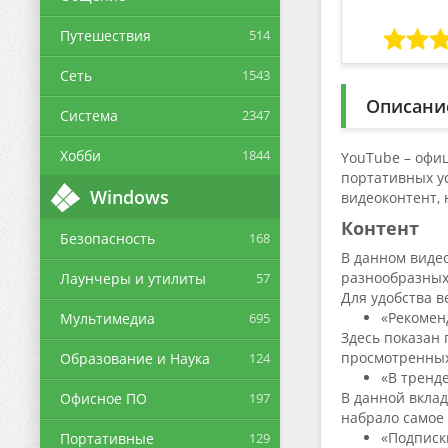
Путешествия
514
Сеть
1543
Описани
Система
2347
Хобби
1844
YouTube – офи
портативных у
Windows
видеоконтент, 
Контент
Безопасность
168
В данном виде
разнообразных
Лаунчеры и утилиты
57
Для удобства в
«Рекомен
Мультимедиа
695
Здесь показан 
просмотренных
Образование и Наука
124
«В тренд
В данной вклад
Офисное ПО
197
набрало самое 
«Подписк
Портативные
129