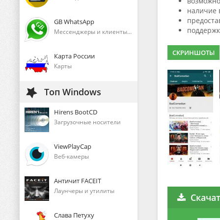
возможно
наличие 
предоста
GB WhatsApp
поддержк
Мессенджеры и клиенты голосового общения
СКРИНШОТЫ
Карта России
Карты
Топ Windows
Hirens BootCD
Загрузочные носители
ViewPlayCap
Веб-камеры
Античит FACEIT
Лаунчеры и утилиты
Скача
Слава Петуху