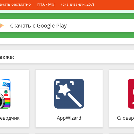
ачать бесплатно
[11.67 Mb]
(cкачиваний: 267)
Скачать с Google Play
акже:
еводчик
AppWizard
Словар