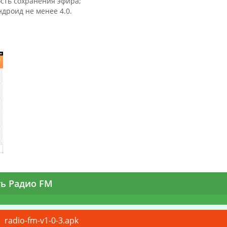
сть сохранения эфира;
ндроид не менее 4.0.
ть Радио FM
radio-fm-v1-0-3.apk