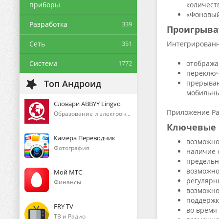
приборы
количест
«Фоновый
Разработка
339
Проигрыва
Сеть
351
Интегрированн
Система
1772
отобража
переключ
Топ Андроид
прерыван
мобильны
Словари ABBYY Lingvo
Приложение Рад
Образование и электронные книги
Ключевые 
Камера Переводчик
возможно
Фотография
наличие 
предельн
возможно
Мой МТС
регулярн
Финансы
возможно
поддержк
FRY TV
во время
ТВ и Радио