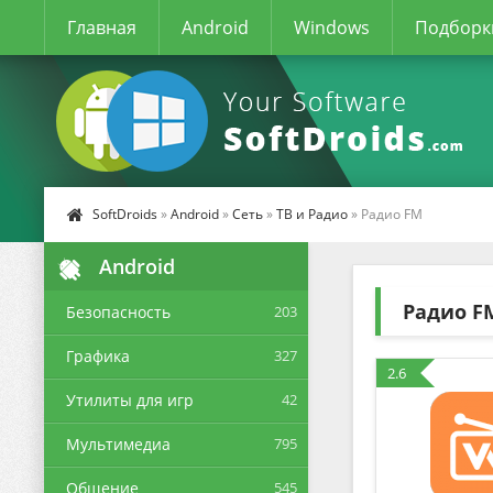
Главная
Android
Windows
Подборк
SoftDroids
»
Android
»
Сеть
»
ТВ и Радио
» Радио FM
Android
Радио F
Безопасность
203
Графика
327
2.6
Утилиты для игр
42
Мультимедиа
795
Общение
545