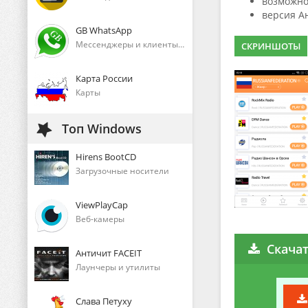
возможно
версия А
GB WhatsApp
Мессенджеры и клиенты голосового общения
СКРИНШОТЫ
Карта России
Карты
Топ Windows
Hirens BootCD
Загрузочные носители
ViewPlayCap
Веб-камеры
Скача
Античит FACEIT
Лаунчеры и утилиты
Слава Петуху