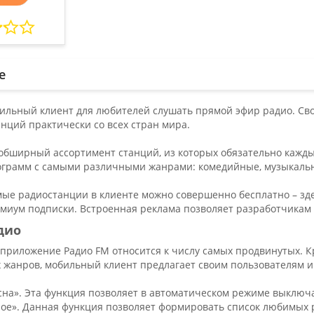
е
бильный клиент для любителей слушать прямой эфир радио. Св
нций практически со всех стран мира.
бширный ассортимент станций, из которых обязательно каждый 
ограмм с самыми различными жанрами: комедийные, музыкальны
ые радиостанции в клиенте можно совершенно бесплатно – зде
емиум подписки. Встроенная реклама позволяет разработчикам 
дио
е приложение Радио FM относится к числу самых продвинутых.
 жанров, мобильный клиент предлагает своим пользователям и
сна». Эта функция позволяет в автоматическом режиме выключ
ое». Данная функция позволяет формировать список любимых р