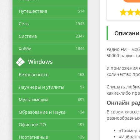
Путешествия
514
Сеть
1543
Описани
Система
2347
Хобби
1844
Радио FM – мо
50000 радиоста
Windows
У приложения о
количество пр
Безопасность
168
Слушать любим
Лаунчеры и утилиты
57
какие-либо пр
Мультимедиа
695
Онлайн ра
В своем класс
Образование и Наука
124
разнообразных
Офисное ПО
197
«Таймер 
«Избранн
Портативные
129