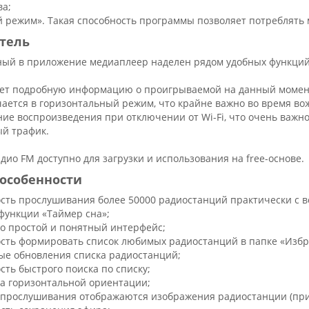
ва;
 режим». Такая способность программы позволяет потреблять 
тель
ый в приложение медиаплеер наделен рядом удобных функций
ет подробную информацию о проигрываемой на данный момен
ается в горизонтальный режим, что крайне важно во время во
ие воспроизведения при отключении от Wi-Fi, что очень важно
й трафик.
ио FM доступно для загрузки и использования на free-основе.
особенности
сть прослушивания более 50000 радиостанций практически с в
функции «Таймер сна»;
о простой и понятный интерфейс;
сть формировать список любимых радиостанций в папке «Избр
ые обновления списка радиостанций;
сть быстрого поиска по списку;
а горизонтальной ориентации;
 прослушивания отображаются изображения радиостанции (при