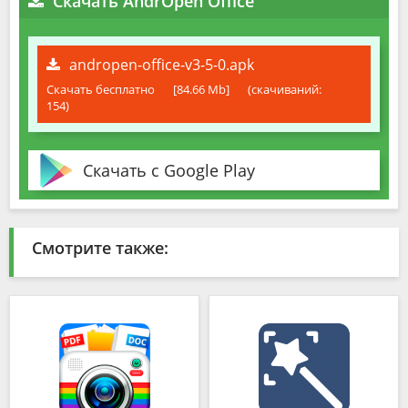
Скачать AndrOpen Office
andropen-office-v3-5-0.apk
Скачать бесплатно
[84.66 Mb]
(cкачиваний:
154)
Скачать с Google Play
Смотрите также: