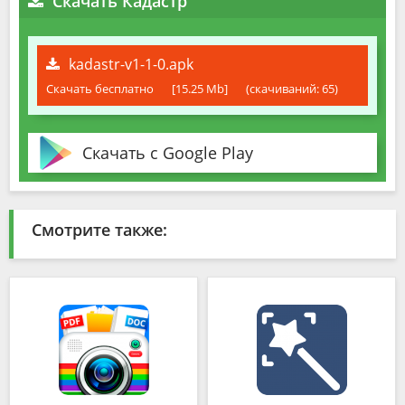
Скачать Кадастр
kadastr-v1-1-0.apk
Скачать бесплатно
[15.25 Mb]
(cкачиваний: 65)
Скачать с Google Play
Смотрите также: