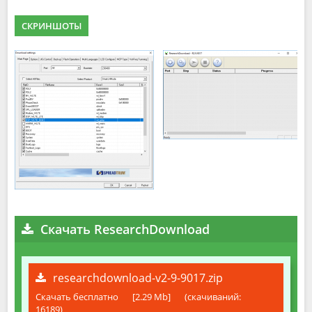
СКРИНШОТЫ
Скачать ResearchDownload
researchdownload-v2-9-9017.zip
Скачать бесплатно
[2.29 Mb]
(cкачиваний:
16189)