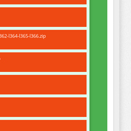
62-l364-l365-l366.zip
p