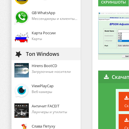
СКРИНШОТЫ
GB WhatsApp
Мессенджеры и клиенты голосового общения
Карта России
Карты
Топ Windows
Hirens BootCD
Загрузочные носители
Скачат
ViewPlayCap
Веб-камеры
Ск
Античит FACEIT
Лаунчеры и утилиты
Слава Петуху
Ск