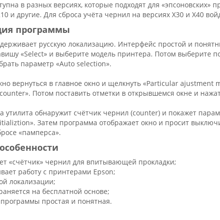
упна в разных версиях, которые подходят для «эпсоновских» п
210 и другие. Для сброса учёта чернил на версиях X30 и X40 во
ция программы
держивает русскую локализацию. Интерфейс простой и понятны
вишу «Select» и выберите модель принтера. Потом выберите п
рать параметр «Auto selection».
жно вернуться в главное окно и щелкнуть «Particular ajustment
 counter». Потом поставить отметки в открывшемся окне и нажат
а утилита обнаружит счётчик чернил (counter) и покажет парам
itializtion». Затем программа отображает окно и просит выклю
бросе «памперса».
особенности
ет «счётчик» чернил для впитывающей прокладки;
вает работу с принтерами Epson;
кой локализации;
раняется на бесплатной основе;
 программы простая и понятная.