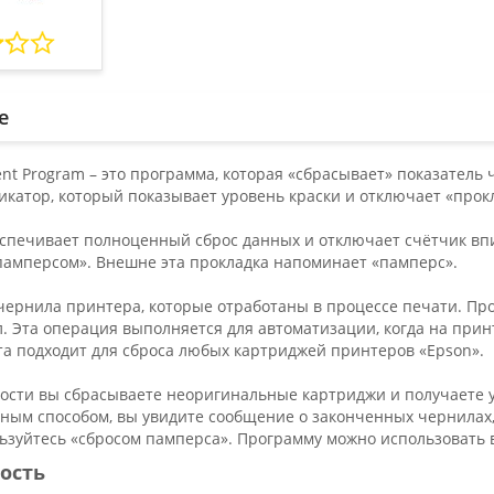
е
nt Program – это программа, которая «сбрасывает» показатель 
катор, который показывает уровень краски и отключает «прокл
спечивает полноценный сброс данных и отключает счётчик вп
памперсом». Внешне эта прокладка напоминает «памперс».
чернила принтера, которые отработаны в процессе печати. Про
л. Эта операция выполняется для автоматизации, когда на при
та подходит для сброса любых картриджей принтеров «Epson».
ости вы сбрасываете неоригинальные картриджи и получаете 
ным способом, вы увидите сообщение о законченных чернилах, 
льзуйтесь «сбросом памперса». Программу можно использовать
ость