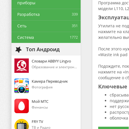
приборы
Программа дост
модели L110, L
Разработка
339
Эксплуата
Сеть
351
Утилита не под
нажмите на кла
Система
1772
желательно выб
Топ Андроид
После этого ну
«Waste ink pad
Словари ABBYY Lingvo
Подождите, пок
Образование и электронные книги
нажмите на «In
сообщение о с
Камера Переводчик
Ключевые 
Фотография
сбрасыва
поддержи
Мой МТС
нет русс
Финансы
распрост
оболочка
FRY TV
ТВ и Радио