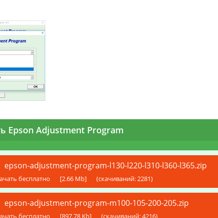
ь Epson Adjustment Program
epson-adjustment-program-l130-l220-l310-l360-l365.zip
ачать бесплатно
[2.66 Mb]
(cкачиваний: 2281)
epson-adjustment-program-m100-105-200-205.zip
ачать бесплатно
[897.78 Kb]
(cкачиваний: 4216)