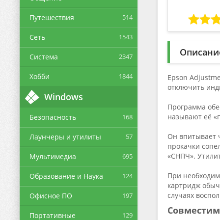
Путешествия
514
Сеть
1543
Описани
Система
2347
Хобби
1844
Epson Adjustme
отключить инди
Windows
Программа обе
называют её «
Безопасность
168
Он впитывает 
Лаунчеры и утилиты
57
прокачки сопе
«СНПЧ». Утили
Мультимедиа
695
При необходим
Образование и Наука
124
картридж обыч
случаях воспо
Офисное ПО
197
Совместим
Портативные
129