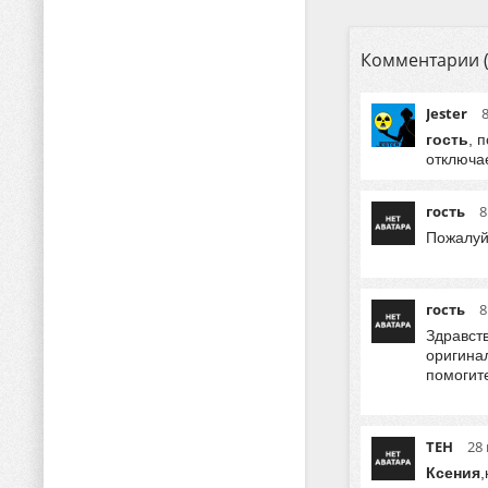
Комментарии (
Jester
гость
, 
отключае
гость
8
Пожалуй
гость
8
Здравст
оригинал
помогит
ТЕН
28 
Ксения