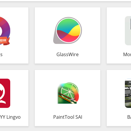
s
GlassWire
Mo
YY Lingvo
PaintTool SAI
B