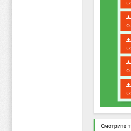
Ск
Ск
Ск
Ск
Ск
Смотрите т