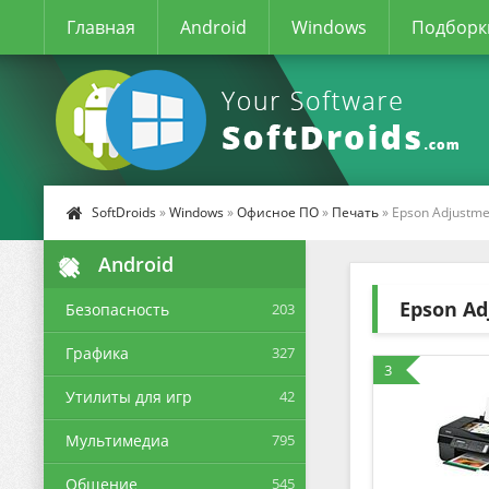
Главная
Android
Windows
Подборк
SoftDroids
»
Windows
»
Офисное ПО
»
Печать
» Epson Adjustm
Android
Epson A
Безопасность
203
Графика
327
3
Утилиты для игр
42
Мультимедиа
795
Общение
545