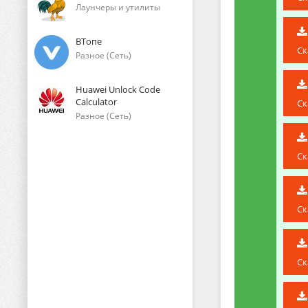
Лаунчеры и утилиты
ВТопе
Ск
Разное (Сеть)
Huawei Unlock Code
Calculator
Ск
Разное (Сеть)
Ск
Ск
Ск