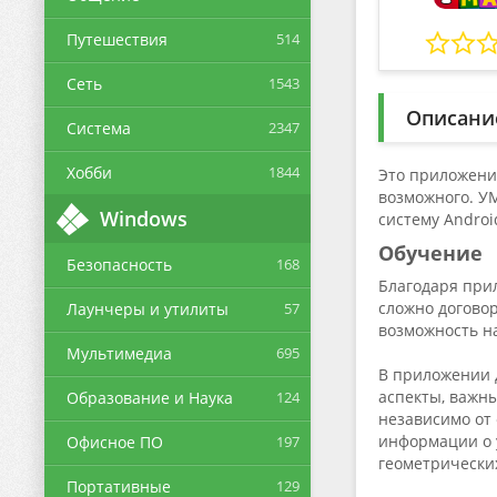
Путешествия
514
Сеть
1543
Описани
Система
2347
Хобби
1844
Это приложени
возможного. У
Windows
систему Androi
Обучение
Безопасность
168
Благодаря при
сложно договор
Лаунчеры и утилиты
57
возможность н
Мультимедиа
695
В приложении д
аспекты, важны
Образование и Наука
124
независимо от 
информации о у
Офисное ПО
197
геометрически
Портативные
129