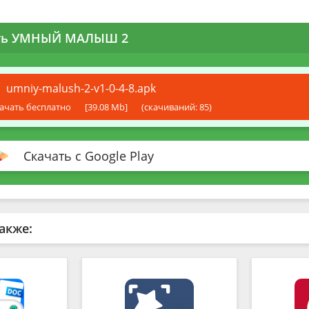
ть УМНЫЙ МАЛЫШ 2
umniy-malush-2-v1-0-4-8.apk
ачать бесплатно
[39.08 Mb]
(cкачиваний: 85)
Скачать с Google Play
акже: