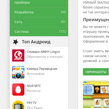
приборы
УМНЫЙ МАЛЫШ 2 
более серьёзно
Разработка
339
не так интерес
Преимуще
Сеть
351
Вы не можете 
Система
1772
игрушку привод
приложение, в
Топ Андроид
Оформление в 
Стоит иметь в
Словари ABBYY Lingvo
самом начале,
Образование и электронные книги
уровней, а со
Камера Переводчик
СКРИНШОТЫ
Фотография
Мой МТС
Финансы
FRY TV
ТВ и Радио