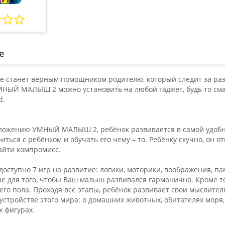
е
е станет верным помощником родителю, который следит за разв
МНЫЙ МАЛЫШ 2 можно установить на любой гаджет, будь то см
d.
ложению УМНЫЙ МАЛЫШ 2, ребёнок развивается в самой удобной
иться с ребёнком и обучать его чему – то. Ребёнку скучно, он о
айти компромисс.
оступно 7 игр на развитие: логики, моторики, воображения, п
е для того, чтобы Ваш малыш развивался гармонично. Кроме тог
его пола. Проходя все этапы, ребёнок развивает свои мыслите
стройстве этого мира: о домашних животных, обитателях моря,
х фигурах.