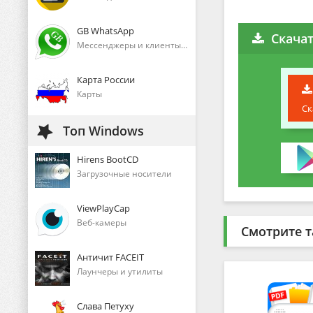
GB WhatsApp
Скача
Мессенджеры и клиенты голосового общения
Карта России
Карты
Ск
Топ Windows
Hirens BootCD
Загрузочные носители
ViewPlayCap
Веб-камеры
Смотрите т
Античит FACEIT
Лаунчеры и утилиты
Слава Петуху