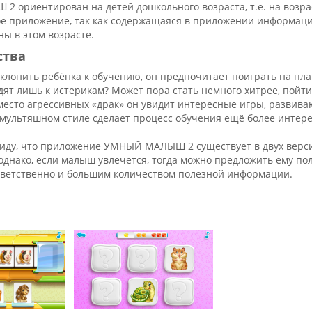
ориентирован на детей дошкольного возраста, т.е. на возраст
е приложение, так как содержащаяся в приложении информация,
ны в этом возрасте.
ства
склонить ребёнка к обучению, он предпочитает поиграть на п
ят лишь к истерикам? Может пора стать немного хитрее, пойти
место агрессивных «драк» он увидит интересные игры, развив
мультяшном стиле сделает процесс обучения ещё более интере
виду, что приложение УМНЫЙ МАЛЫШ 2 существует в двух версия
 однако, если малыш увлечётся, тогда можно предложить ему 
ответственно и большим количеством полезной информации.