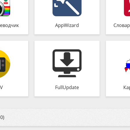
еводчик
AppWizard
Словар
TV
FullUpdate
Ка
0)