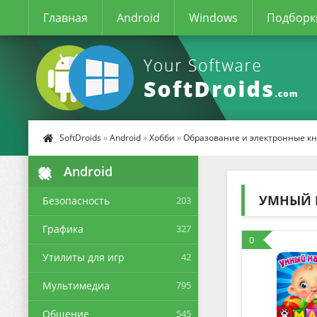
Главная
Android
Windows
Подборк
SoftDroids
»
Android
»
Хобби
»
Образование и электронные к
Android
УМНЫЙ 
Безопасность
203
Графика
327
0
Утилиты для игр
42
Мультимедиа
795
Общение
545