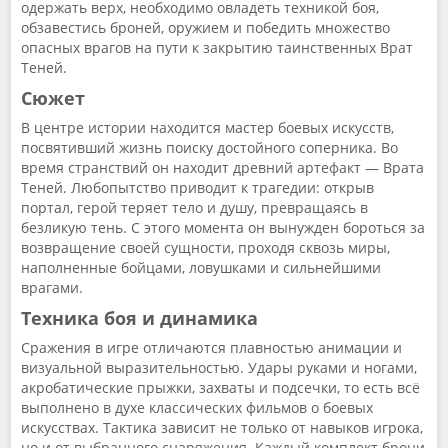
одержать верх, необходимо овладеть техникой боя,
обзавестись броней, оружием и победить множество
опасных врагов на пути к закрытию таинственных Врат
Теней.
Сюжет
В центре истории находится мастер боевых искусств,
посвятивший жизнь поиску достойного соперника. Во
время странствий он находит древний артефакт — Врата
Теней. Любопытство приводит к трагедии: открыв
портал, герой теряет тело и душу, превращаясь в
безликую тень. С этого момента он вынужден бороться за
возвращение своей сущности, проходя сквозь миры,
наполненные бойцами, ловушками и сильнейшими
врагами.
Техника боя и динамика
Сражения в игре отличаются плавностью анимации и
визуальной выразительностью. Удары руками и ногами,
акробатические прыжки, захваты и подсечки, то есть всё
выполнено в духе классических фильмов о боевых
искусствах. Тактика зависит не только от навыков игрока,
но и от выбранного снаряжения. Каждый комплект брони