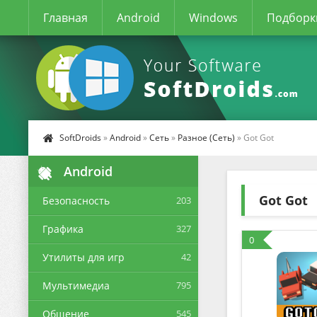
Главная
Android
Windows
Подборк
SoftDroids
»
Android
»
Сеть
»
Разное (Сеть)
» Got Got
Android
Got Got
Безопасность
203
Графика
327
0
Утилиты для игр
42
Мультимедиа
795
Общение
545