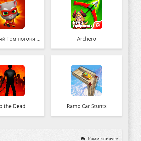
Том погоня героев
Archero
to the Dead
Ramp Car Stunts
Комментируем