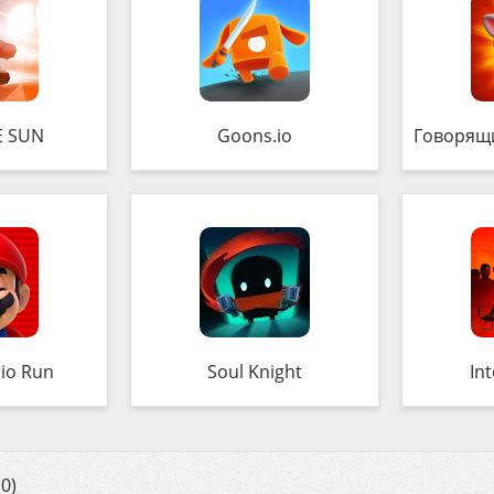
E SUN
Goons.io
Говорящий 
io Run
Soul Knight
In
0)