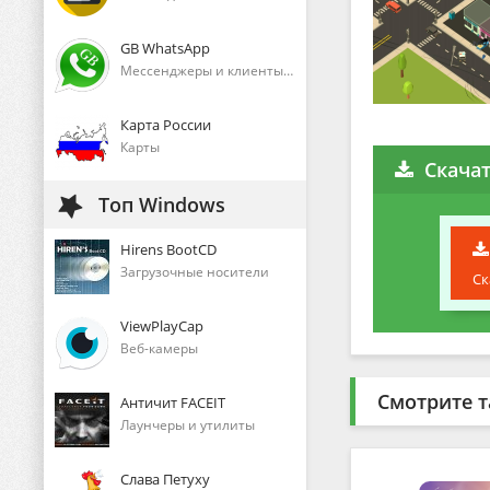
GB WhatsApp
Мессенджеры и клиенты голосового общения
Карта России
Карты
Скачат
Топ Windows
Hirens BootCD
Загрузочные носители
Ск
ViewPlayCap
Веб-камеры
Смотрите т
Античит FACEIT
Лаунчеры и утилиты
Слава Петуху