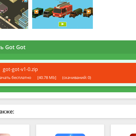
ь Got Got
got-got-v1-0.zip
ачать бесплатно
[40.78 Mb]
(cкачиваний: 0)
акже: