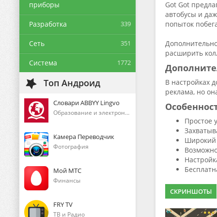
приборы
Got Got предл
автобусы и даж
Разработка
339
попыток побега
Сеть
351
Дополнительно
расширить колл
Система
1772
Дополните
Топ Андроид
В настройках д
реклама, но он
Словари ABBYY Lingvo
Особеннос
Образование и электронные книги
Простое 
Захватыв
Камера Переводчик
Широкий 
Фотография
Возможно
Настройк
Бесплатн
Мой МТС
Финансы
СКРИНШОТЫ
FRY TV
ТВ и Радио