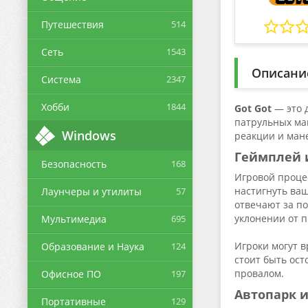
Путешествия
514
Сеть
1543
Описани
Система
2347
Хобби
1844
Got Got
— это д
патрульных маш
Windows
реакции и ман
Геймплей 
Безопасность
168
Игровой проце
настигнуть ваш
Лаунчеры и утилиты
57
отвечают за по
уклонении от 
Мультимедиа
695
Игроки могут 
Образование и Наука
124
стоит быть ост
провалом.
Офисное ПО
197
Автопарк 
Портативные
129