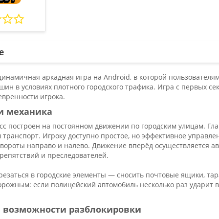
е
инамичная аркадная игра на Android, в которой пользователям 
ин в условиях плотного городского трафика. Игра с первых сек
евренности игрока.
и механика
сс построен на постоянном движении по городским улицам. Гл
 транспорт. Игроку доступно простое, но эффективное управле
вороты направо и налево. Движение вперёд осуществляется ав
препятствий и преследователей.
врезаться в городские элементы — сносить почтовые ящики, та
орожным: если полицейский автомобиль несколько раз ударит в
и возможности разблокировки